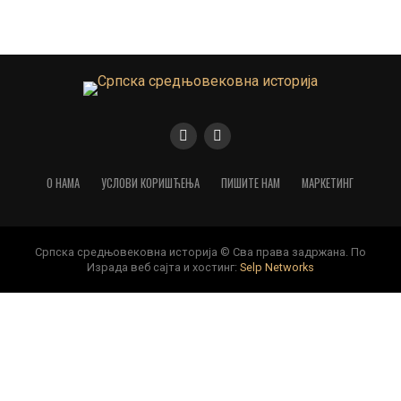
О НАМА
УСЛОВИ КОРИШЋЕЊА
ПИШИТЕ НАМ
МАРКЕТИНГ
Српска средњовековна историја © Сва права задржана. По
Израда веб сајта и хостинг:
Selp Networks