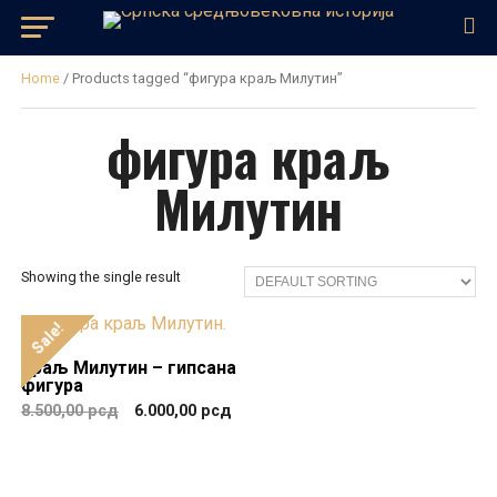
Home
/ Products tagged “фигура краљ Милутин”
фигура краљ
Милутин
Showing the single result
Sale!
Краљ Милутин – гипсана
фигура
8.500,00
рсд
6.000,00
рсд