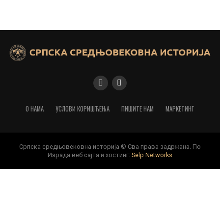
О НАМА
УСЛОВИ КОРИШЋЕЊА
ПИШИТЕ НАМ
МАРКЕТИНГ
Српска средњовековна историја © Сва права задржана. По
Израда веб сајта и хостинг:
Selp Networks