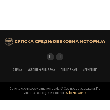
О НАМА
УСЛОВИ КОРИШЋЕЊА
ПИШИТЕ НАМ
МАРКЕТИНГ
Српска средњовековна историја © Сва права задржана. По
Израда веб сајта и хостинг:
Selp Networks