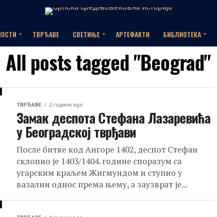
НОСТИ
ТВРЂАВЕ
СВЕТИЊЕ
АРТЕФАКТИ
БИБЛИОТЕКА
All posts tagged "Beograd"
ТВРЂАВЕ
2 године ago
Замак деспота Стефана Лазаревића
у Београдској тврђави
После битке код Ангоре 1402, деспот Стефан
склопио је 1403/1404. године споразум са
угарским краљем Жигмундом и ступио у
вазални однос према њему, а заузврат је...