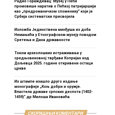
Радио Гораждевац: Музеј у Пећи
промовише наратив о Пећкој патријаршији
као „предроманичком споменику“ који је
Србија систематски присвојила
Изложба Јединствена минђуша из доба
Немањића у Етнографском музеју поводом
Сретења и Дана државности
Током археолошких истраживања у
средњовековној тврђави Копријан код
Дољевца 2025. године откривени остаци
цркве
Из штампе изашло друго издање
монографије „Коњ добри и оружје.
Властела државе српских деспота (1402-
1459)“ др Милоша Ивановића
СКОРАШЊИ КОМЕНТАРИ