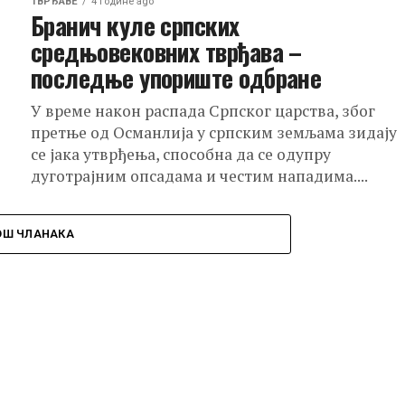
ТВРЂАВЕ
4 године ago
Бранич куле српских
средњовековних тврђава –
последње упориште одбране
У време након распада Српског царства, због
претње од Османлија у српским земљама зидају
се јака утврђења, способна да се одупру
дуготрајним опсадама и честим нападима....
ОШ ЧЛАНАКА