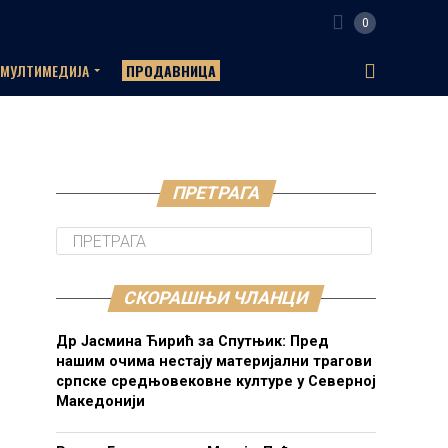
0
МУЛТИМЕДИЈА
ПРОДАВНИЦА
ПРЕТРАГА
СКОРАШЊИ ЧЛАНЦИ
Др Јасмина Ћирић за Спутњик: Пред
нашим очима нестају материјални трагови
српске средњовековне културе у Северној
Македонији