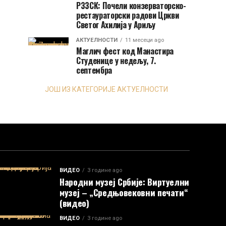
РЗЗСК: Почели конзерваторско-
рестаураторски радови Цркви
Светог Ахилија у Ариљу
АКТУЕЛНОСТИ
11 месеци ago
Маглич фест код Манастира
Студенице у недељу, 7.
септембра
ЈОШ ИЗ КАТЕГОРИЈЕ АКТУЕЛНОСТИ
ВИДЕО
3 године ago
Народни музеј Србије: Виртуелни
музеј – „Средњовековни печати“
(видео)
ВИДЕО
3 године ago