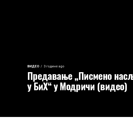
ВИДЕО
3 године ago
Предавање „Писмено насљ
у БиХ“ у Модричи (видео)