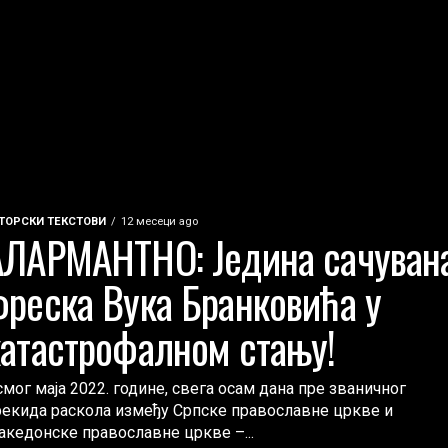
ТОРСКИ ТЕКСТОВИ
12 месеци ago
АЛАРМАНТНО: Једина сачуван
фреска Вука Бранковића у
катастрофалном стању!
мог маја 2022. године, свега осам дана пре званичног
рекида раскола између Српске православне цркве и
акедонске православне цркве –...