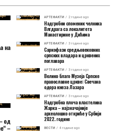
АРТЕФАКТИ
2 године ago
Надгробни споменик челника
Влгдрага са локалитета
Манастирине у Дићима
АРТЕФАКТИ
3 године ago
а на
Саркофази средњовековних
српских владара и црквених
поглавара
АРТЕФАКТИ
3 године ago
Велико благо Музеја Српске
православне цркве: Свечана
одора кнеза Лазара
АРТЕФАКТИ
3 године ago
Надгробна плоча властелина
Жарка – најзначајније
археолошко откриће у Србији
2022. године
– од
е“ –
ВЕСТИ
4 године ago