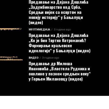
Предавање ма Дејана Дошлића
„Задужбинарство код Срба.
Средњи вијек са освртом на
новију историју“ у Бањалуци
(видео)
МУЛТИМЕДИЈА
3 године ago
Предавање ма Дејана Дошлића
„Ко је био Твртко Котроманић?
Формирање краљевске
идеологије“ у Бањалуци (видео)
ВИДЕО
3 године ago
Предавање др Милоша
Ивановића „Властела Рудника и
околине у позном средњем веку“
у Горњем Милановцу (видео)