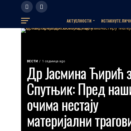
АКТУЕЛНOСТИ
ИСТАКНУТЕ ЛИЧ
ВЕСТИ
1 седмица ago
Др Јасмина Ћирић 
Спутњик: Пред наш
очима нестају
материјални трагов