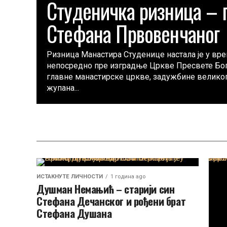
Студеничка ризница – 
Стефана Првовенчаног
Ризница Манастира Студенице настала је у вр
непосредно пре изградње Цркве Пресвете Бо
главне манастирске цркве, задужбине велико
жупана...
ИСТАКНУТЕ ЛИЧНОСТИ
1 година ago
Душман Немањић – старији син
Стефана Дечанског и рођени брат
Стефана Душана