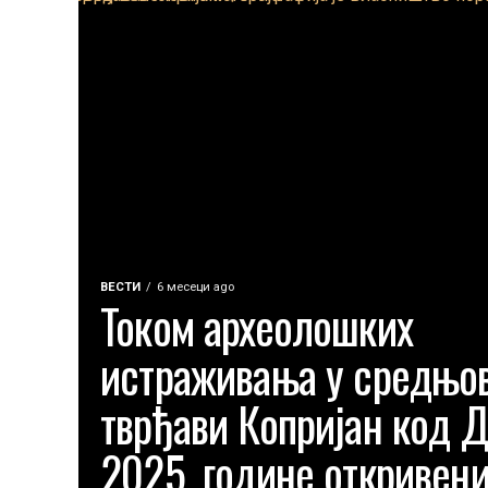
ВЕСТИ
6 месеци ago
Током археолошких
истраживања у средњов
тврђави Копријан код 
2025. године откривени