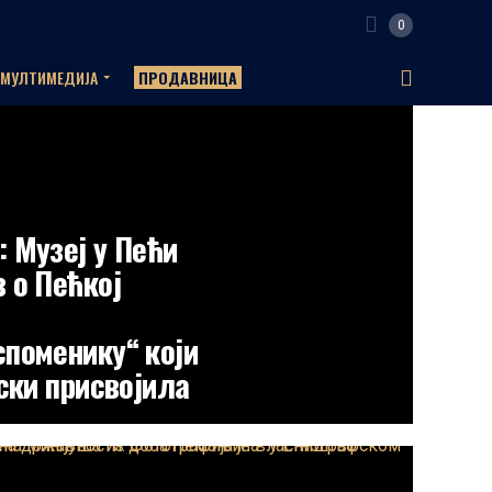
0
МУЛТИМЕДИЈА
ПРОДАВНИЦА
 Музеј у Пећи
 о Пећкој
поменику“ који
ски присвојила