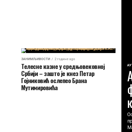
ЗАНИМЉИВОСТИ
2 године ago
Телесне казне у средњовековној
AУ
Србији – зашто је кнез Петар
Гојниковић ослепео Брана
Мутимировића
Ос
п
М