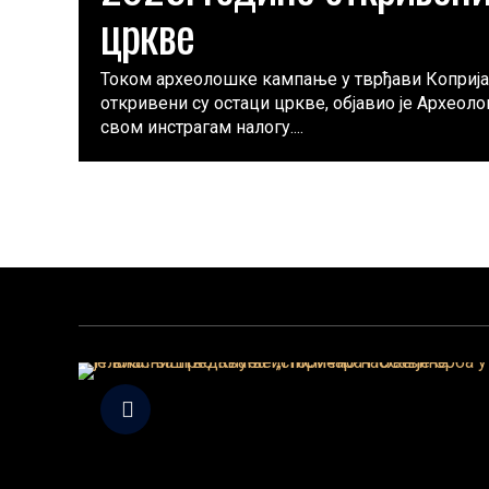
цркве
Током археолошке кампање у тврђави Коприја
откривени су остаци цркве, објавио је Археоло
свом инстрагам налогу....