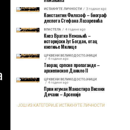
Немањића
ИСТАКНУТЕ ЛИЧНОСТИ
3 године ago
Константин Филозоф – биограф
деспота Стефана Лазаревића
ВЛАСТЕЛА
4 године ago
Кнез Вратко Немањић –
историјски Југ Богдан, отац
кнегиње Милице
ЦРКВЕНИ ВЕЛИКОДОСТОЈНИЦИ
4 године ago
Творац српске пропаганде –
а
архиепископ Данило II
ЦРКВЕНИ ВЕЛИКОДОСТОЈНИЦИ
4 године ago
Први игуман Манастира Високи
Дечани – Арсеније
ЈОШ ИЗ КАТЕГОРИЈЕ ИСТАКНУТЕ ЛИЧНОСТИ