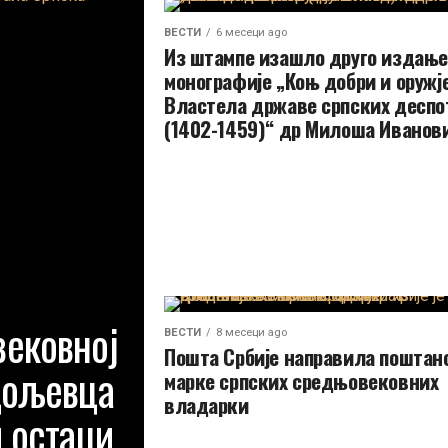
ВЕСТИ
6 месеци ago
Из штампе изашло друго издање
монографије „Коњ добри и оружје
Властела државе српских деспо
(1402-1459)“ др Милоша Иванов
ековној
ВЕСТИ
8 месеци ago
Пошта Србије направила поштан
Дољевца
марке српских средњовековних
владарки
 остаци