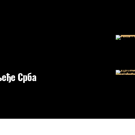
еђе Срба