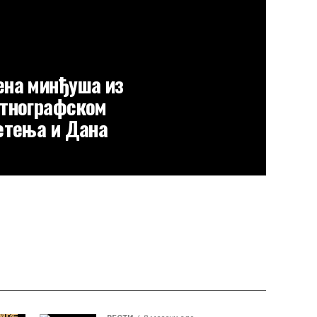
ена минђуша из
Етнографском
етења и Дана