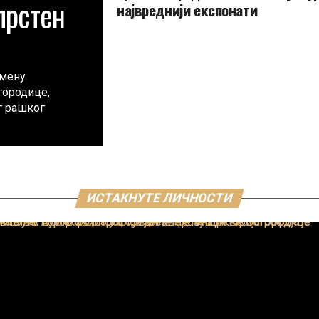
прстен
највреднији експонати
емену
городице,
г рашког
ИСТАКНУТЕ ЛИЧНОСТИ