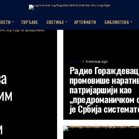
НОСТИ
ТВРЂАВЕ
СВЕТИЊЕ
АРТЕФАКТИ
БИБЛИОТЕКА
ВЕСТИ
4 месеца ago
Радио Гораждевац:
за
промовише наратив
им
патријаршији као
„предроманичком с
је Србија системат
и