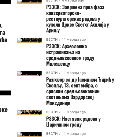
ВЕСТИ
8 месеци ago
РЗЗСК: Завршена прва фаза
конзерваторско-
рестаураторских радова у
.
куполи Цркве Светог Ахилија у
Ариљу
та
ића
ВЕСТИ
11 месеци ago
РЗЗСК: Археолошка
истраживања на
средњовековном граду
Милешевцу
ВЕСТИ
11 месеци ago
Разговор са др Јасмином Ћирић у
Скопљу, 13. септембра, о
српским средњовековним
светињама Вардарској
Македонији
ске
ВЕСТИ
11 месеци ago
РЗЗСК: Наставак радова у
Царичином граду
ВЕСТИ
11 месеци ago