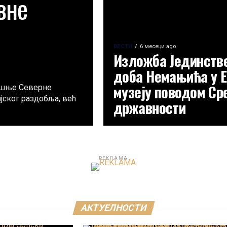
вне
ВЕСТИ
6 месеци ago
Изложба Јединств
доба Немањића у 
музеју поводом Ср
ашње Северне
јског раздобља, већ
државности
РЕКЛАМА
АКТУЕЛНОСТИ