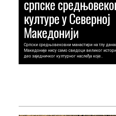
српске средњовеко
културе у Северној
Македонији
Српски средњовековни манастири на тлу дан
Македоније нису само сведоци великог истори
део заједничког културног наслеђа које...