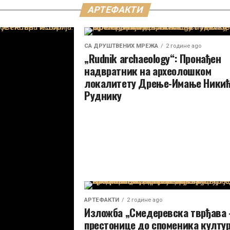
АРТЕФАКТИ
СА ДРУШТВЕНИХ МРЕЖА
2 године ago
„Rudnik archaeology“: Пронађен
надвратник на археолошком
локалитету Дрење-Имање Никић
Руднику
АРТЕФАКТИ
2 године ago
Изложба „Смедеревска тврђава 
престонице до споменика култур