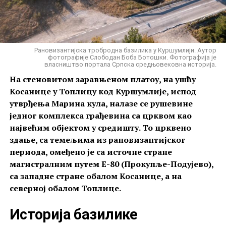
Рановизантијска тробродна базилика у Куршумлији. Аутор
фотографије Слободан Боба Ботошки. Фотографија је
власништво портала Српска средњовековна историја.
На стеновитом заравњеном платоу, на ушћу
Косанице у Топлицу код Куршумлије, испод
утврђења Марина кула, налазе се рушевине
једног комплекса грађевина са црквом као
највећим објектом у средишту. То црквено
здање, са темељима из рановизантијског
периода, омеђено је са источне стране
магистралним путем Е-80 (Прокупље-Подујево),
са западне стране обалом Косанице, а на
северној обалом Топлице.
Историја базилике