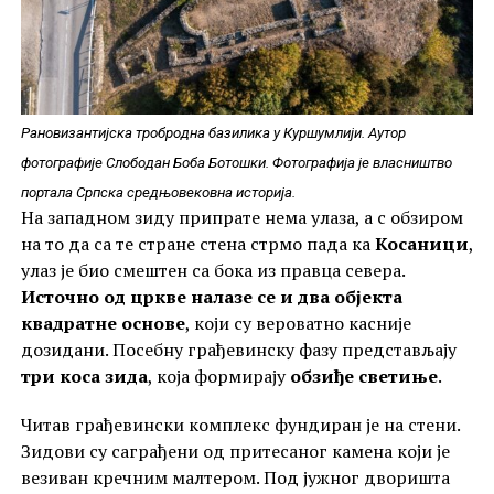
Рановизантијска тробродна базилика у Куршумлији. Аутор
фотографије Слободан Боба Ботошки. Фотографија је власништво
портала Српска средњовековна историја.
На западном зиду припрате нема улаза, а с обзиром
на то да са те стране стена стрмо пада ка
Косаници
,
улаз је био смештен са бока из правца севера.
Источно од цркве налазе се и два објекта
квадратне основе
, који су вероватно касније
дозидани. Посебну грађевинску фазу представљају
три коса зида
, која формирају
обзиђе светиње
.
Читав грађевински комплекс фундиран је на стени.
Зидови су саграђени од притесаног камена који је
везиван кречним малтером. Под јужног дворишта