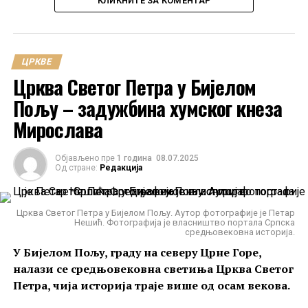
КЛИКНИТЕ ЗА КОМЕНТАР
ЦРКВЕ
Црква Светог Петра у Бијелом
Пољу – задужбина хумског кнеза
Мирослава
Објављено пре
1 година
08.07.2025
Од стране:
Редакција
Црква Светог Петра у Бијелом Пољу. Аутор фотографије је Петар
Нешић. Фотографија је власништво портала Српска
средњовековна историја.
У Бијелом Пољу, граду на северу Црне Горе,
налази се средњовековна светиња Црква Светог
Петра, чија историја траје више од осам векова.