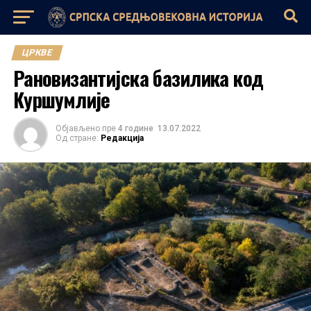
ЦРКВЕ
Рановизантијска базилика код
Куршумлије
Објављено пре
4 године
13.07.2022
Од стране:
Редакција