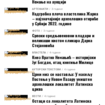
Светог апостола Петра.“
Немање на аукцији
У Цркву се може уђи на
два улаза
– са
западне и
јужне стране
. Изнад улаза на јужној страни налазе се
АРТЕФАКТИ
3 године
Надгробна плоча властелина Жарка
три нише
. У централној ниши се назире лик
– најзначајније археолошко откриће
Пресвете Богородице, док се на преостале две нише
у Србији 2022. године
Црква Светог Спаса у Призрену. Аутор фотографије Алексеј
не може разазнати који светитељи су ту били
насликани. У ниши изнад западног улаза у Цркву
Нешовић (@notordinarykid_).
ФОТО
3 године
Српски средњовековни владари и
Црква Светог Спаса стављене ја под
заштиту
Пресвете Богородице нема трагова
великаши кистом сликара Дарка
државе 1948. године
.
Од 1953. до 1963. године
фрескосликарства.
Стојановића
обављани су
конзерваторски радови
на
архитектури, а фреске су
конзервиране
. За
ВЛАСТЕЛА
4 године
Кнез Вратко Немањић – историјски
споменик културе од изузетног значаја
Југ Богдан, отац кнегиње Милице
проглашена је
1990. године
.
AУТОРСКИ ТЕКСТОВИ
4 године
Црни низ се наставља: У насељу
Постење у Новом Пазару уништен
археолошки локалитет Латинска
црква
ВЕСТИ
4 године
Ктиторски натпис хумског кнеза Мирослава у Цркви Светог Петра у
Остаци са локалитета Латинска
Бијелом Пољу. Аутор фотографије је Петар Нешић. Фотографија је