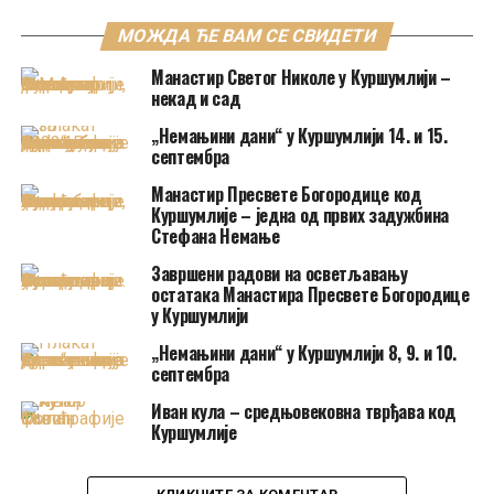
МОЖДА ЋЕ ВАМ СЕ СВИДЕТИ
Манастир Светог Николе у Куршумлији –
некад и сад
„Немањини дани“ у Куршумлији 14. и 15.
септембра
Манастир Пресвете Богородице код
Куршумлије – једна од првих задужбина
Стефана Немање
Завршени радови на осветљавању
остатака Манастира Пресвете Богородице
у Куршумлији
„Немањини дани“ у Куршумлији 8, 9. и 10.
септембра
Иван кула – средњовековна тврђава код
Куршумлије