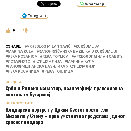
WhatsApp
Telegram
8
ОЗНАКЕ:
ARHEOLOG MILAN SAVIĆ
KURŠUMLIJA
MARINA KULA
RANOHRIŠĆANSKA BAZILIKA U KURŠUMLIJI
REKA KOSANICA
REKA TOPLICA
АРХЕОЛОГ МИЛАН САВИЋ
ИСТАКНУТО
КУРШУМЛИЈА
МАРИНА КУЛА
РАНОХРИШЋАНСКА БАЗИЛИКА У КУРШУМЛИЈИ
РЕКА КОСАНИЦА
РЕКА ТОПЛИЦА
СЛЕДЕЋЕ
Срби и Рилски манастир, назначајнија православна
светиња у Бугарској
НЕ ПРОПУСТИТЕ
Владарски портрет у Цркви Светог архангела
Михаила у Стону – прва уметничка представа једног
српског владара