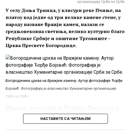
организације Срби за Србе.
његове мајке, прилажу властелинству Душанове
У селу Доња Трница, у клисури реке Пчиње, на
задужбине, односно замењују за цркву и имања у
платоу код једне од три велике камене стене, у
Охриду
.
народу назване Вражји камен, налази се
Помињање Младенове породице у повељи и
средњовековна светиња, велико културно благо
истицање његовог ктиторства, које је морао
Републике Србије и општине Трговиште –
наследити од оца, упућују на то је да је
Црква
Црква Пресвете Богородице.
Светог Спаса могла бити подигнута током друге
или треће деценије XIV века
.
Фреска бугарског цара Михаила II Асена из Цркве Светих Архангела
Митрополита у Костуру, Грчка. Фотографија је преузета са
Википедије
.
Богородичина црква на Вражјем камену. Аутор фотографије Ђорђе
Архитектура Цркве Светог Петра у
Бојовић. Фотографија је власништво Хуманитарне организације
Срби за Србе.
Бијелом Пољу
Време изградње Цркве Пресвете
Током векова Мирослављева задужбина је
више
Богородице
НАСТАВИТЕ СА ЧИТАЊЕМ
пута дограђивана и преправљана
.