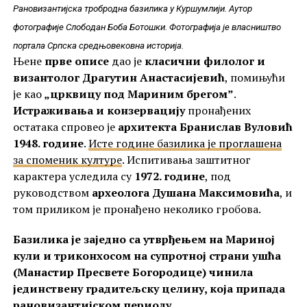
Рановизантијска тробродна базилика у Куршумлији. Аутор
фотографије Слободан Боба Ботошки. Фотографија је власништво
портала Српска средњовековна историја.
Њене
прве описе
дао је
класични филолог и
византолог Драгутин Анастасијевић
, помињући
је као
„црквицу под Мариним брегом”
.
Истраживања и конзервацију
пронађених
остатака спровео је
архитекта Бранислав Вуловић
1948. године
.
Исте године базилика је проглашена
за споменик културе
. Испитивања заштитног
карактера уследила су
1972. године
, под
руководством
археолога Душана Максимовића
, и
том приликом је пронађено неколико гробова.
Базилика је заједно са утврђењем на Мариној
кули и триконхосом на супротној страни ушћа
(Манастир Пресвете Богородице) чинила
јединствену градитељску целину, која припада
рановизантијском периоду.