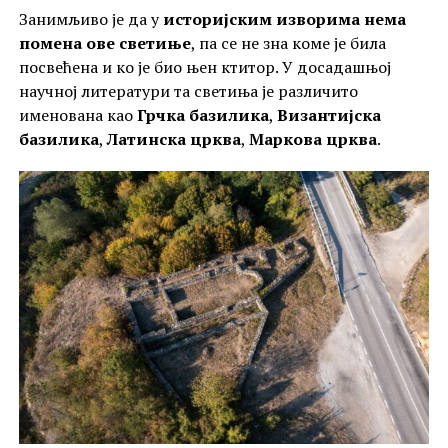
Занимљиво је да у
историјским изворима нема
помена ове светиње
, па се не зна коме је била
посвећена и ко је био њен ктитор. У досадашњој
научној литератури та светиња је различито
именована као
Грчка базилика
,
Византијска
базилика
,
Латинска црква
,
Маркова црква
.