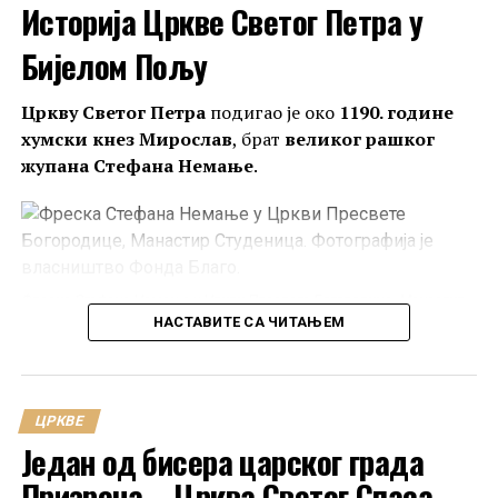
Историја Цркве Светог Петра у
Бијелом Пољу
Цркву Светог Петра
подигао је око
1190. године
хумски кнез Мирослав
, брат
великог рашког
жупана Стефана Немање
.
Фреска Стефана Немање у Цркви Пресвете Богородице, Манастир
НАСТАВИТЕ СА ЧИТАЊЕМ
Студеница. Фотографија је власништво Фонда Благо.
Претпоставља се да је управо у овој светињи и за
њене потребе написано чувено
Мирослављево
јеванђеље
.
ЦРКВЕ
Један од бисера царског града
Призрена – Црква Светог Спаса