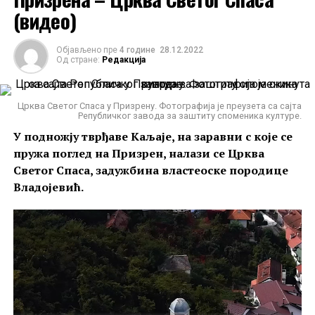
(видео)
Објављено пре
4 године
28.12.2022
Од стране:
Редакција
Црква Светог Спаса у Призрену. Фотографија је преузета са сајта
Републичког завода за заштиту споменика културе.
У подножју тврђаве Каљаје, на заравни с које се
пружа поглед на Призрен, налази се Црква
Светог Спаса, задужбина властеоске породице
Прва страница Мирослављевог јеванђеља. Фотографија је
Владојевић.
власништво
Народног музеја Србије
.
Након
1252. године
у Цркву Светог Петра пребачено
је
седиште Хумске епископије
, из
Богородичиног манастира у Стону
.
Године 1253. или 1254.
храм су похарали
Бугари
, у
време владавине бугарског цара Михаила II Асена и
српског краља Стефана Уроша I.
Крајем 17. века