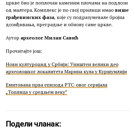
цркве био је поплочан каменим плочама на подлози
од малтера. Комплекс је по свој прилици имао
више
грађевинских фаза
, које су подразумевале бројна
дозиђивања, преградње и обнову саме цркве.
Аутор
археолог Милан Савић
Прочитајте још:
Нови културоцид у Србији: Уништен велики део
археолошког локалитета Марина кула у Куршумлији
Емитована прва епизода РТС-овог серијала
„Топлица у средњем веку”
Подели чланак: