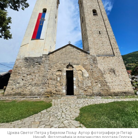
Црква Светог Петра у Бијелом Пољу. Аутор фотографије је Петар
Нешић. Фотографија је власништво портала Српска