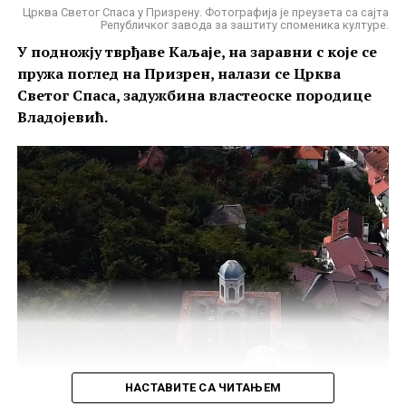
Црква Светог Спаса у Призрену. Фотографија је преузета са сајта
Републичког завода за заштиту споменика културе.
У подножју тврђаве Каљаје, на заравни с које се
пружа поглед на Призрен, налази се Црква
Светог Спаса, задужбина властеоске породице
Владојевић.
НАСТАВИТЕ СА ЧИТАЊЕМ