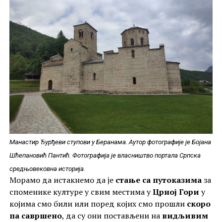
Манастир Ђурђеви ступови у Беранама. Аутор фотографије је Бојана
Шћепановић Пантић. Фотографија је власништво портала Српска
средњовековна историја.
Морамо да истакнемо да је
стање са путоказима
за
споменике културе у свим местима у
Црној Гори
у
којима смо били или поред којих смо прошли
скоро
па савршено
, да су они постављени на
видљивим