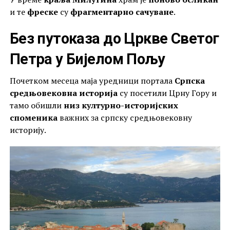
и те
фреске
су
фрагментарно сачуване
.
Без путоказа до Цркве Светог
Петра у Бијелом Пољу
Почетком месеца маја уредници портала
Српска
средњовековна историја
су посетили Црну Гору и
тамо обишли
низ културно-историјских
споменика
важних за српску средњовековну
историју.