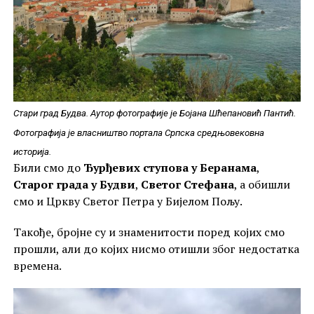
Стари град Будва. Аутор фотографије је Бојана Шћепановић Пантић.
Фотографија је власништво портала Српска средњовековна
историја.
Били смо до
Ђурђевих ступова у Беранама
,
Старог града у Будви
,
Светог Стефана
, а обишли
смо и Цркву Светог Петра у Бијелом Пољу.
Такође, бројне су и знаменитости поред којих смо
прошли, али до којих нисмо отишли због недостатка
времена.