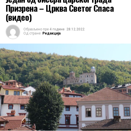
Призрена – Црква Светог Спаса
(видео)
Објављено пре
4 године
28.12.2022
Од стране:
Редакција