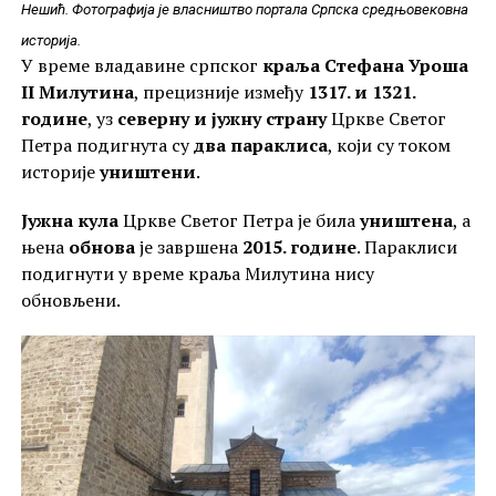
Нешић. Фотографија је власништво портала Српска средњовековна
историја.
У време владавине српског
краља Стефана Уроша
II Милутина
, прецизније између
1317. и 1321.
године
, уз
северну и јужну страну
Цркве Светог
Петра подигнута су
два параклиса
, који су током
историје
уништени
.
Јужна кула
Цркве Светог Петра је била
уништена
, а
њена
обнова
је завршена
2015. године
. Параклиси
подигнути у време краља Милутина нису
обновљени.