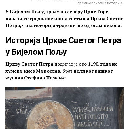
средњовековна историја.
У Бијелом Пољу, граду на северу Црне Горе,
налази се средњовековна светиња Црква Светог
Петра, чија историја траје више од осам векова.
Историја Цркве Светог Петра
у Бијелом Пољу
Цркву Светог Петра
подигао је око
1190. године
хумски кнез Мирослав
, брат
великог рашког
жупана Стефана Немање
.