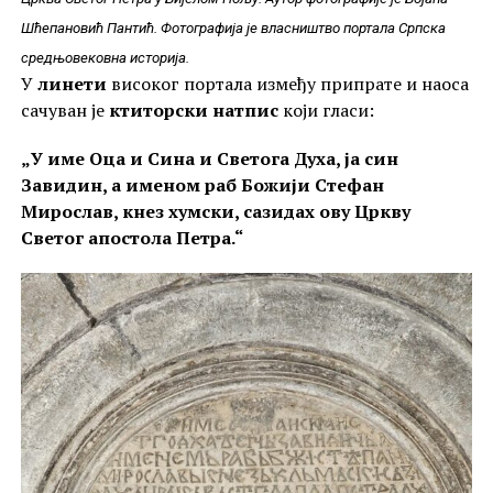
Шћепановић Пантић. Фотографија је власништво портала Српска
средњовековна историја.
У
линети
високог портала између припрате и наоса
сачуван је
ктиторски натпис
који гласи:
„У име Оца и Сина и Светога Духа, ја син
Завидин, а именом раб Божији Стефан
Мирослав, кнез хумски, сазидах ову Цркву
Светог апостола Петра.“