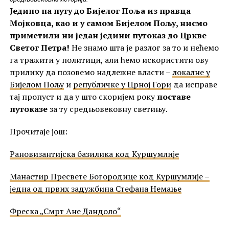
Једино на путу до Бијелог Поља из правца
Мојковца, као и у самом Бијелом Пољу, нисмо
приметили ни један једини путоказ до Цркве
Светог Петра!
Не знамо шта је разлог за то и нећемо
га тражити у политици, али ћемо искористити ову
прилику да позовемо надлежне власти –
локалне у
Бијелом Пољу
и
републичке у Црној Гори
да исправе
тај пропуст и да у што скоријем року
поставе
путоказе
за ту средњовековну светињу.
Прочитаје још:
Рановизантијска базилика код Куршумлије
Манастир Пресвете Богородице код Куршумлије –
једна од првих задужбина Стефана Немање
Фреска „Смрт Ане Дандоло“