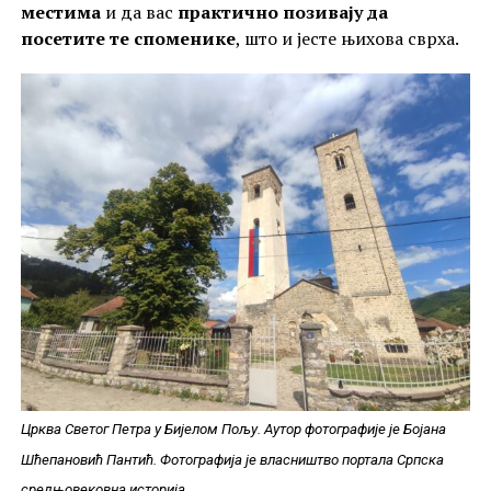
местима
и да вас
практично позивају да
посетите те споменике
, што и јесте њихова сврха.
Црква Светог Петра у Бијелом Пољу. Аутор фотографије је Бојана
Шћепановић Пантић. Фотографија је власништво портала Српска
средњовековна историја.