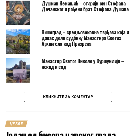
Душман Немањић – старији син Стефана
Дечанског и рођени брат Стефана Душана
Вишеград – средњовековна тврђава која и
данас дели судбину Манастира Светих
Архангела код Призрена
Манастир Светог Николе у Куршумлији –
некад и сад
КЛИКНИТЕ ЗА КОМЕНТАР
ЦРКВЕ
Један од бисера царског града