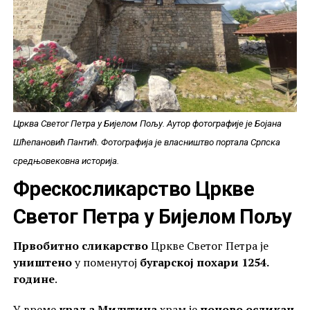
Црква Светог Петра у Бијелом Пољу. Аутор фотографије је Бојана
Шћепановић Пантић. Фотографија је власништво портала Српска
средњовековна историја.
Фрескосликарство Цркве
Светог Петра у Бијелом Пољу
Првобитно сликарство
Цркве Светог Петра је
уништено
у поменутој
бугарској похари 1254.
године
.
У време
краља Милутина
храм је
поново осликан