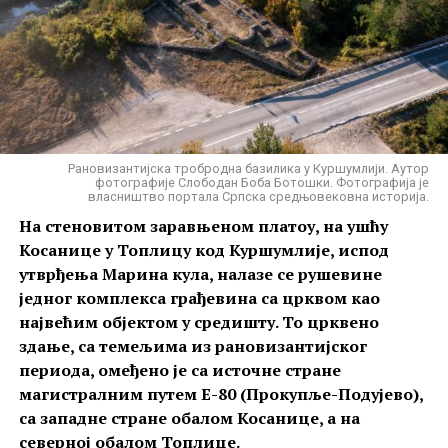
време владавине
цара Стефана Душана
или
део северног брода
те веће, никада до краја
владавине његовог сина
цара Стефана Уроша
, у
саграђене светиње.
области
Жеглигово
, чији су господари били
севастократор
, касније
деспот Дејан
и његови
синови
Јован и Константин Драгаш
.
Рановизантијска тробродна базилика у Куршумлији. Аутор
фотографије Слободан Боба Ботошки. Фотографија је
власништво портала Српска средњовековна историја.
На стеновитом заравњеном платоу, на ушћу
Косанице у Топлицу код Куршумлије, испод
утврђења Марина кула, налазе се рушевине
једног комплекса грађевина са црквом као
највећим објектом у средишту. То црквено
здање, са темељима из рановизантијског
периода, омеђено је са источне стране
магистралним путем Е-80 (Прокупље-Подујево),
са западне стране обалом Косанице, а на
Црква Светог Спаса у Призрену. Аутор фотографије Алексеј
Богородичина црква на Вражјем камену. Аутор фотографије Ђорђе
северној обалом Топлице.
Нешовић (@notordinarykid_).
Бојовић. Фотографија је власништво Хуманитарне организације