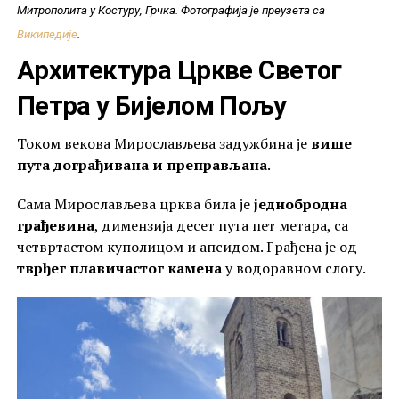
Митрополита у Костуру, Грчка. Фотографија је преузета са
Википедије
.
Архитектура Цркве Светог
Петра у Бијелом Пољу
Током векова Мирослављева задужбина је
више
пута дограђивана и преправљана
.
Сама Мирослављева црква била је
једнобродна
грађевина
, димензија десет пута пет метара, са
четвртастом куполицом и апсидом. Грађена је од
тврђег плавичастог камена
у водоравном слогу.