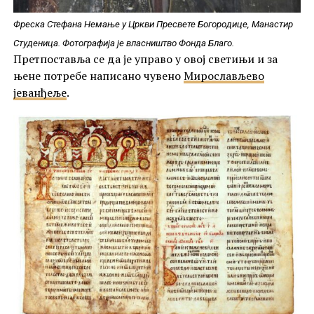
Фреска Стефана Немање у Цркви Пресвете Богородице, Манастир
Студеница. Фотографија је власништво Фонда Благо.
Претпоставља се да је управо у овој светињи и за
њене потребе написано чувено
Мирослављево
јеванђеље
.