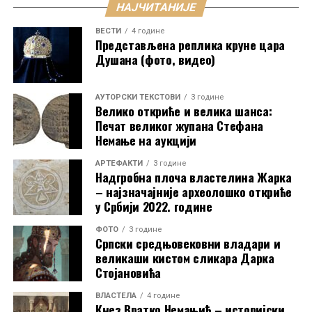
сачувани
архијереји из Поклоњења Христу
Разваљена капија порте Цркве Светог Спаса у
НАЈЧИТАНИЈЕ
(Манастир Пресвете Богородице) чинила
Агнецу
y олтарском простору, три фрагментована
Призрену
јединствену градитељску целину, која припада
ВЕСТИ
4 године
попрсја мученика на јужном зиду и делимично
Представљена реплика круне цара
рановизантијском периоду.
Свети Константин и Јелена
на западном зиду
Душана (фото, видео)
наоса, као и фреске
Благовести
,
Рођење Христово
,
Подели чланак:
Сретење, Крштење Христово
,
Лазарево
WhatsApp
Telegram
AУТОРСКИ ТЕКСТОВИ
3 године
васкрсење
,
Ваведење Богородичино
,
Успење
Велико откриће и велика шанса:
Богородичино
,
Пренос тела Богородичиног
,
Печат великог жупана Стефана
3
Вазнесење Богородичино
,
Распеће Христово
,
Немање на аукцији
Мироносице
и
Силазак y Ад
.
АРТЕФАКТИ
3 године
Надгробна плоча властелина Жарка
– најзначајније археолошко откриће
у Србији 2022. године
ФОТО
3 године
Српски средњовековни владари и
великаши кистом сликара Дарка
Стојановића
Манастир Пресвете Богородице у Куршумлији. Аутор фотографије
Слободан Боба Ботошки. Фотографија је власништво портала Српска
ВЛАСТЕЛА
4 године
Кнез Вратко Немањић – историјски
средњовековна историја.