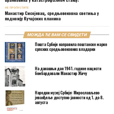
НЕ ПРОПУСТИТЕ
Манастир Сисојевац, средњовековна светиња у
подножју Кучајских планина
МОЖДА ЋЕ ВАМ СЕ СВИДЕТИ
Пошта Србије направила поштанске марке
српских средњовековних владарки
На данашњи дан 1941. године нацисти
бомбардовали Манастир Жичу
Народни музеј Србије: Мирослављево
јеванђеље доступно јавности од 1. до 8.
августа