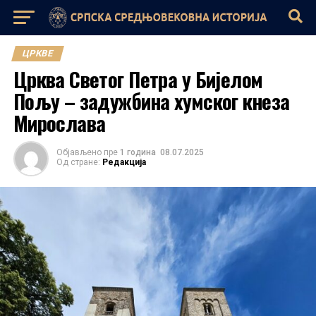
ЦРКВЕ
Црква Светог Петра у Бијелом
Пољу – задужбина хумског кнеза
Мирослава
Објављено пре
1 година
08.07.2025
Од стране:
Редакција