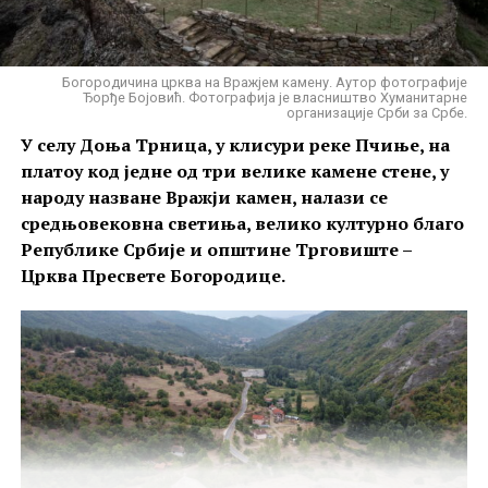
наследити од оца, упућују на то је да је
Црква
Светог Спаса могла бити подигнута током друге
или треће деценије XIV века
.
Богородичина црква на Вражјем камену. Аутор фотографије
Ђорђе Бојовић. Фотографија је власништво Хуманитарне
организације Срби за Србе.
У селу Доња Трница, у клисури реке Пчиње, на
платоу код једне од три велике камене стене, у
народу назване Вражји камен, налази се
средњовековна светиња, велико културно благо
Републике Србије и општине Трговиште –
Црква Пресвете Богородице.
Црква Светог Спаса у Призрену. Аутор фотографије Алексеј