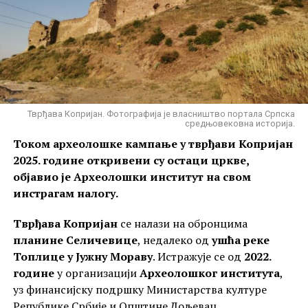
Тврђава Копријан. Фотографија је власништво портала Српска
средњовековна историја.
Током археолошке кампање у тврђави Копријан
2025. године откривени су остаци цркве,
објавио је Археолошки институт на свом
инстрагам налогу.
Тврђава Копријан
се налази на обронцима
планине Селичевице
, недалеко од
ушћа реке
Топлице у Јужну Мораву
. Истражује се од
2022.
године
у организацији
Археолошког института
,
уз финансијску подршку Министарства културе
Републике Србије и Општине Дољевац.