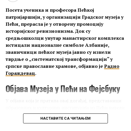
радили
Александар Дероко, Ђурђе Бошковић,
Посета ученика и професора Пећкој
Радивоје Љубинковић
и други истакнути
патријаршији, у организацији Градског музеја у
стручњаци.
Пећи, прерасла је у отворену промоцију
историјског ревизионизма. Док су
„
После 1955. године наших стручњака више
средњошколци унутар манастирског комплекса
практично нема на терену
. Појављују се тек
истицали националне симболе Албаније,
повремено, углавном кроз извештаје с
званичници пећког музеја јавно су изнели
југословенских конзерваторских конгреса. У
тврдње о „систематској трансформацији“ у
међувремену, Филозофски факултет у Скопљу
српске православне храмове, објавио је
Радио
наставља рад, али тамо више практично нема
Гораждевац
.
српских професора. Сарадња постоји, али је
повремена и недовољна“, наглашава Јасмина Ћирић.
Објава Музеја у Пећи на Фејсбуку
Зашто је Матејич један од
У објави која је пратила овај догађај, представници
најзначајнијих споменика српске
образовних и културних институција из Пећи навели
су да
Пећка патријаршија
представља комплекс
средњовековне уметности
НАСТАВИТЕ СА ЧИТАЊЕМ
„првобитних предроманичких и византијских
цркава“
, које су, према њиховом тумачењу,