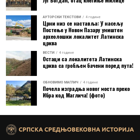
Југ Богдан, отац кнегиње Милице
AУТОРСКИ ТЕКСТОВИ
4 године
Црни низ се наставља: У насељу
Постење у Новом Пазару уништен
Радови на обнови једне од кула тврђаве Копријан. Аутор
археолошки локалитет Латинска
црква
фотографије је Саша Николић. Фотографија је власништво фирме
Тасић Митре ДОО Смедерево.
ВЕСТИ
4 године
Стицање нових научних сазнања прати и пројекат
Остаци са локалитета Латинска
црква са гробљем бачени поред пута!
конзервације источног бедема Горњег града
,
који изводи
Завод за заштиту споменика културе
из Ниша
.
ОБНОВИМО МАГЛИЧ
4 године
Почела изградња новог моста преко
Извор:
инстаграм налог Археолошког института
Ибра код Маглича! (фото)
Прочитајте још:
У току археолошка ископавања на Копријану код
Ниша