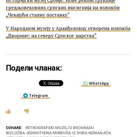
Историјски музеј Србије: Нове реконструкције
средњовековних српских инсигнија на изложби
„Чекајући сталну поставку“
У Народном музеју у Аранђеловцу отворена изложба
„Дворине: на северу Српског царства“
Подели чланак:
WhatsApp
Telegram
ОЗНАКЕ:
ETNOGRAFSKI MUZEJ U BEOGRADU
IZLOŽBA JEDINSTVENA MINĐUŠA IZ DOBA NEMANJIĆA