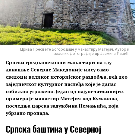
Црква Пресвете Богородице у манастиру Матејич. Аутор и
власник фотографије др Јасмина Ћирић.
Српски средњовековни манастири на тлу
данашње Северне Македоније нису само
сведоци великог историјског раздобља, већ део
заједничког културног наслеђа које је данас
озбиљно угрожено. Један од најупечатљивијих
примера је манастир Матејич код Куманова,
последња царска задужбина Немањића, која
убрзано пропада.
Српска баштина у Северној