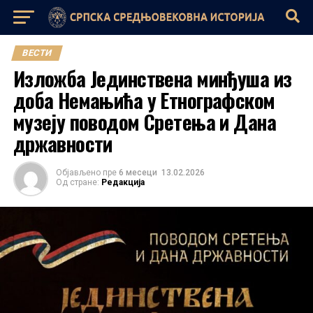
ВЕСТИ
Изложба Јединствена минђуша из
доба Немањића у Етнографском
музеју поводом Сретења и Дана
државности
Објављено пре
6 месеци
13.02.2026
Од стране:
Редакција