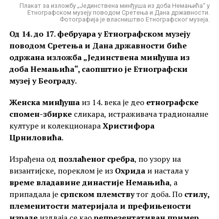
Плакат за изложбу „Јединствена минђуша из доба Немањића“ у
Етнографском музеју поводом Сретења и Дана државности.
Фотографија је власништво Етнографског музеја.
Од 14. до 17. фебруара у Етнографском музеју
поводом Сретења и Дана државности биће
одржана изложба „Јединствена минђуша из
доба Немањића“, саопштио је Етнографски
музеј у Београду.
Женска минђуша
из 14. века је део
етнографске
спомен-збирке
сликара, истраживача традионалне
културе и колекционара
Христифора
Црниловића
.
Израђена од
позлаћеног сребра
, по узору на
византијске, пореклом је из
Охрида
и настала у
време владавине династије Немањића
, а
припадала је
српском племству
тог доба. По
стилу,
племенитости материјала и префињености
израде
издваја се као
репрезентативан пример