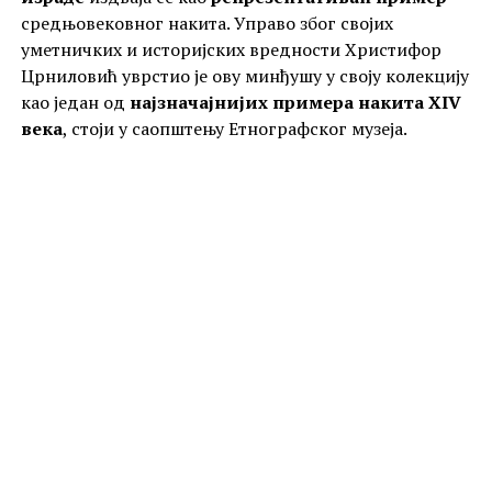
средњовековног накита. Управо због својих
уметничких и историјских вредности Христифор
Црниловић уврстио је ову минђушу у своју колекцију
као један од
најзначајнијих примера накита XIV
века
, стоји у саопштењу Етнографског музеја.