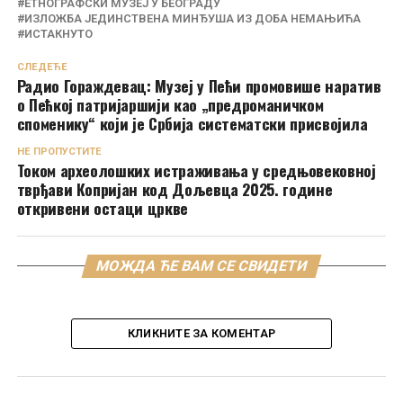
ЕТНОГРАФСКИ МУЗЕЈ У БЕОГРАДУ
ИЗЛОЖБА ЈЕДИНСТВЕНА МИНЂУША ИЗ ДОБА НЕМАЊИЋА
ИСТАКНУТО
СЛЕДЕЋЕ
Радио Гораждевац: Музеј у Пећи промовише наратив
о Пећкој патријаршији као „предроманичком
споменику“ који је Србија систематски присвојила
НЕ ПРОПУСТИТЕ
Током археолошких истраживања у средњовековној
тврђави Копријан код Дољевца 2025. године
откривени остаци цркве
МОЖДА ЋЕ ВАМ СЕ СВИДЕТИ
КЛИКНИТЕ ЗА КОМЕНТАР