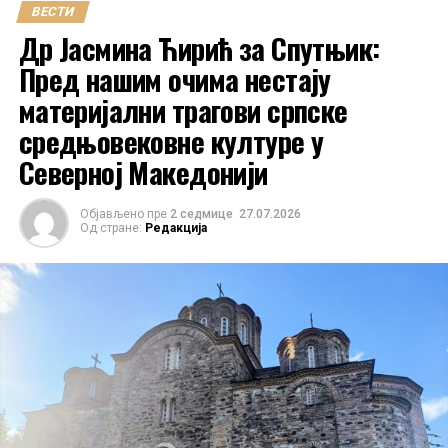
ВЕСТИ
Др Јасмина Ћирић за Спутњик:
Пред нашим очима нестају
материјални трагови српске
средњовековне културе у
Северној Македонији
Објављено пре
2 седмице
27.07.2026
Од стране:
Редакција