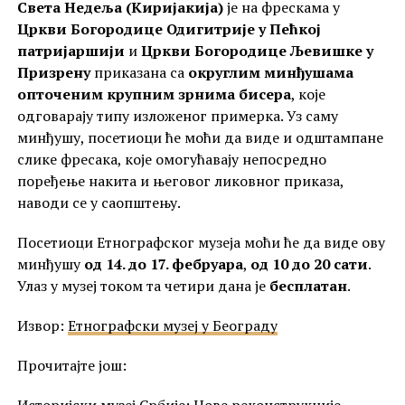
Света Недеља (Киријакија)
је на фрескама у
Цркви Богородице Одигитрије у Пећкој
патријаршији
и
Цркви Богородице Љевишке у
Призрену
приказана са
округлим минђушама
опточеним крупним зрнима бисера
, које
одговарају типу изложеног примерка. Уз саму
минђушу, посетиоци ће моћи да виде и одштампане
слике фресака, које омогућавају непосредно
поређење накита и његовог ликовног приказа,
наводи се у саопштењу.
Посетиоци Етнографског музеја моћи ће да виде ову
минђушу
од 14. до 17. фебруара
,
од 10 до 20 сати
.
Улаз у музеј током та четири дана је
бесплатан
.
Извор:
Етнографски музеј у Београду
Прочитајте још: