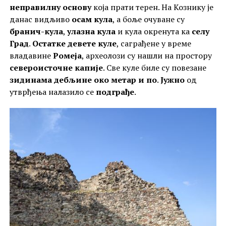
неправилну основу
која прати терен. На Кознику је
данас видљиво
осам кула
, а боље очуване су
бранич-кула
,
улазна кула
и кула окренута ка
селу
Град
.
Остатке девете куле
, саграђене у време
владавине
Ромеја
, археолози су нашли на простору
североисточне капије
. Све куле биле су повезане
зидинама дебљине око метар и по
.
Јужно
од
утврђења налазило се
подграђе
.