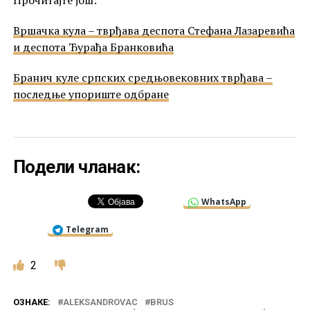
Вршачка кула – тврђава деспота Стефана Лазаревића
и деспота Ђурађа Бранковића
Бранич куле српских средњовековних тврђава –
последње упориште одбране
Подели чланак:
WhatsApp
Telegram
2
ОЗНАКЕ:
ALEKSANDROVAC
BRUS