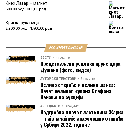
Вишеград
Кнез Лазар – магнет
600,00
рсд
300,00
рсд
Када је
средином 14. века
подигао
Манастир
Светих Архангела
,
цар Стефан Душан
је град
Кригла рукавица
2.300,00
рсд
1.500,00
рсд
Вишеград
приложио
својој задужбини. Од тада
Вишеград
дели судбину
Душановог здања.
Призренска епископија
је заузврат добила
нове
НАЈЧИТАНИЈЕ
поседе
.
ВЕСТИ
4 године
Београд, реконструисани изглед у време владавине деспота
Представљена реплика круне цара
Стефана Лазаревића.
Душана (фото, видео)
У већем, источном делу
налазиле су се
помоћне
зграде
и
главни улаз
у замак.
Улаз је био окренут
AУТОРСКИ ТЕКСТОВИ
3 године
Велико откриће и велика шанса:
према
истоку
и био је
брањен једном кулом и
Печат великог жупана Стефана
покретним мостом
.
Немање на аукцији
АРТЕФАКТИ
3 године
Надгробна плоча властелина Жарка
– најзначајније археолошко откриће
у Србији 2022. године