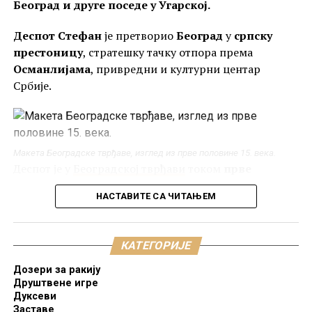
Београд и друге поседе у Угарској.
Данас су видљиви
остаци бранич куле и бедема
.
Деспот Стефан
је претворио
Београд
у
српску
На основу остатака тих бедема могуће је наслутити
престоницу
, стратешку тачку отпора према
где су се налазиле још
две куле
.
Османлијама
, привредни и културни центар
Србије.
Остаци тврђаве Вишеград код Призрена.
Краљ Стефан Урош II Милутин
је дао град
Вишеград и Цркву Светог Николе призренском
епископу као
ризницу
. Епископ је имао дужност да
Макета Београдске тврђаве, изглед из прве половине 15. века.
тврђави обезбеди
посаду
.
Деспот је у
Београдској тврђави
током
прве
деценије 15. века
преуредио
стари византијски
НАСТАВИТЕ СА ЧИТАЊЕМ
кастел
, подигавши на његовом месту
замак
, који су
чинили
двор, зидине, осам кула и помоћни
објекти
.
КАТЕГОРИЈЕ
Дозери за ракију
Друштвене игре
Дуксеви
Заставе
Бранич кула тврђаве Бован. Аутор и власник фотографије је