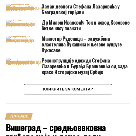
Замак деспота Стефана Лазаревића у
Београдској тврђави
Др Милош Ивановић: Ток и исход Косовске
битке нису познати
Манастир Руденица – задужбина
властелина Вукашина и његове супруге
Вукосаве
Реконструкције одежди Стефана
Лазаревића и Ђурађа Бранковића од сада
красе Историјски музеј Србије
КЛИКНИТЕ ЗА КОМЕНТАР
ТВРЂАВЕ
Вишеград – средњовековна