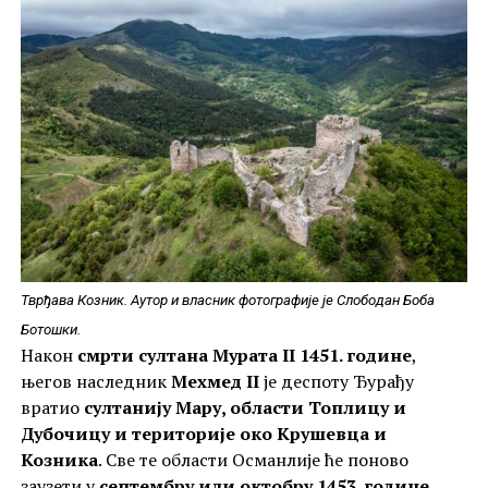
Тврђава Козник. Аутор и власник фотографије је Слободан Боба
Ботошки.
Након
смрти султана Мурата II 1451. године
,
његов наследник
Мехмед II
је деспоту Ђурађу
вратио
султанију Мару, области Топлицу и
Дубочицу и територије око Крушевца и
Козника
. Све те области Османлије ће поново
заузети у
септембру или октобру 1453. године
.