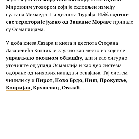
Мировним уговором који је склопљен између
султана Мехмеда II и деспота Ђурађа
1455. године
све територије јужно од Западне Мораве
припале
су Османлијама.
У доба кнеза Лазара и кнеза и деспота Стефана
Лазаревића Козник је служио као место из којег се
управљало околном облашћу
, али и као сигурно
уточиште од упада Османлија и као део система
одбране од њихових напада и освајања. Тај систем
чинили су и
Пирот, Ново Брдо, Ниш, Прокупље,
Копријан
, Крушевац, Сталаћ
…