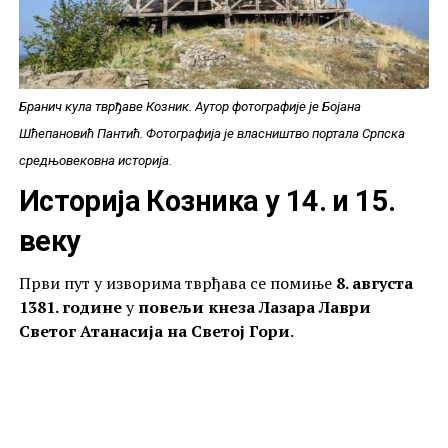
Бранич кула тврђаве Козник. Аутор фотографије је Бојана
Шћепановић Пантић. Фотографија је власништво портала Српска
средњовековна историја.
Историја Козника у 14. и 15.
веку
Први пут у изворима тврђава се помиње
8. августа
1381. године
у
повељи кнеза Лазара Лаври
Светог Атанасија на Светој Гори
.