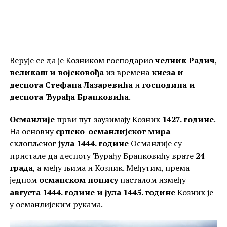
Верује се да је Козником господарио
челник Радич
,
великаш и војсковођа
из времена
кнеза и
деспота Стефана Лазаревића
и
господина и
деспота Ђурађа Бранковића
.
Османлије
први пут заузимају Козник
1427. године
.
На основну
српско-османлијског мира
склопљеног
јула 1444. године
Османлије су
пристале да деспоту Ђурађу Бранковићу врате
24
града
, а међу њима и Козник. Међутим, према
једном
османском попису
насталом између
августа 1444. године и јула 1445. године
Козник је
у османлијским рукама.