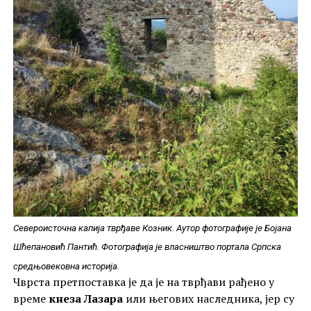
Североисточна капија тврђаве Козник. Аутор фотографије је Бојана
Шћепановић Пантић. Фотографија је власништво портала Српска
средњовековна историја.
Чврста претпоставка је да је на тврђави рађено у
време
кнеза Лазара
или његових наследника, јер су