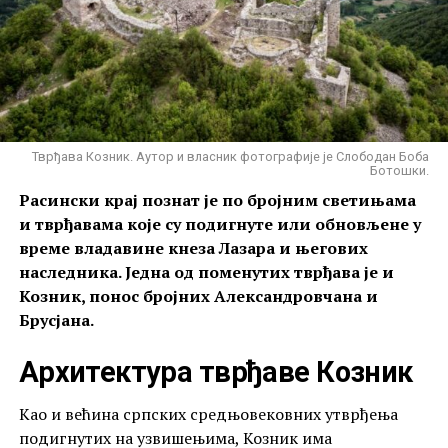
Тврђава Козник. Аутор и власник фотографије је Слободан Боба
Ботошки.
Расински крај познат је по бројним светињама
и тврђавама које су подигнуте или обновљене у
време владавине кнеза Лазара и његових
наследника. Једна од поменутих тврђава је и
Козник, понос бројних Александровчана и
Брусјана.
Архитектура тврђаве Козник
Као и већина српских средњовековних утврђења
подигнутих на узвишењима, Козник има