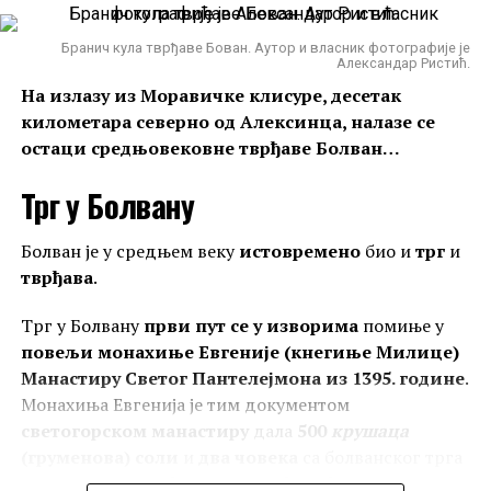
Бранич кула тврђаве Бован. Аутор и власник фотографије је
Александар Ристић.
На излазу из Моравичке клисуре, десетак
километара северно од Алексинца, налазе се
остаци средњовековне тврђаве Болван…
Трг у Болвану
Болван је у средњем веку
истовремено
био и
трг
и
тврђава
.
Поглед на остатке тврђаве Вишеград код Призрена са обале
Трг у Болвану
први пут се у изворима
помиње у
Призренске Бистрице. Фотографија је преузета са инстаграм налога
повељи монахиње Евгеније (кнегиње Милице)
Манастиру Светог Пантелејмона из 1395. године
.
knjigaomilutinu
.
Вишеград је био
мале површине
и у њега се
Монахиња Евгенија је тим документом
улазило кроз
кулу
, која је данас
делимично
светогорском манастиру
дала
500
крушаца
очувана
. У њему се налазила
Црква Светог
(груменова) соли
и
два човека
са болванског трга
Николе
.
–
Доју Балушевића
и
Рашу Рађевића
.