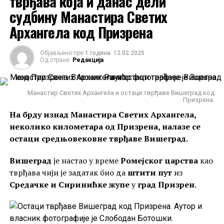
тврђава која и данас дели
судбину Манастира Светих
Архангела код Призрена
Објављено пре
1 година
12.02.2025
Од стране:
Редакција
Манастир Светих Архангела и остаци тврђаве Вишеград код
Призрена.
На брду изнад Манастира Светих Архангела,
неколико километара од Призрена, налазе се
остаци средњовековне тврђаве Вишеград.
Вишеград
је настао у време
Ромејског царства
као
тврђава чији је задатак био да
штити пут
из
Средачке и Сиринићке жупе
у
град Призрен
.