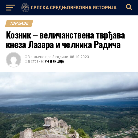
ТВРЂАВЕ
Козник – величанствена тврђава
кнеза Лазара и челника Радича
Објављено пре
3 године
08.10.2023
Од стране:
Редакција