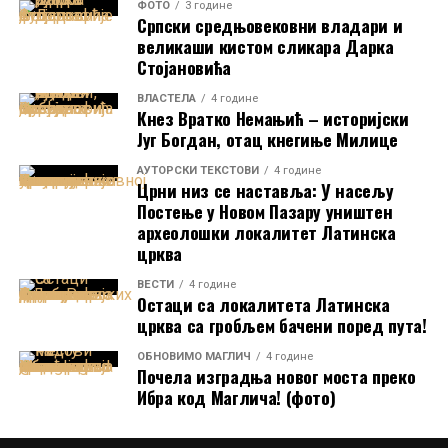
ФОТО
3 године
Српски средњовековни владари и
великаши кистом сликара Дарка
Стојановића
ВЛАСТЕЛА
4 године
Кнез Вратко Немањић – историјски
Југ Богдан, отац кнегиње Милице
Бранич кула тврђаве Бован. Аутор и власник фотографије је
AУТОРСКИ ТЕКСТОВИ
4 године
Александар Ристић.
Црни низ се наставља: У насељу
Сматра се да је тврђава Болван
сигурно постојала у
Постење у Новом Пазару уништен
другој половини 14. века
, а могуће је и раније.
археолошки локалитет Латинска
Макета замка деспота Стефана Лазаревића у Београдској тврђави,
Први пут у изворима она се помиње у
„Житију
црква
рад вајара Коље Милуновића. Аутор фотографије Бојана
деспота Стефана Лазаревића“
, делу које је у
Шћепановић Пантић. Фотографија је власништво портала Српска
ВЕСТИ
4 године
четвртој деценији 15. века
написао
Константин
Остаци са локалитета Латинска
средњовековна историја.
Филозоф
.
црква са гробљем бачени поред пута!
Деспотов замак уништен је
8. октобра 1690. године
у великој експлозији у једној од његових кула.
Мусин поход на Србију 1413.
ОБНОВИМО МАГЛИЧ
4 године
Почела изградња новог моста преко
Експлозија се догодила у тренутку када су
Цар Стефан Душан на Лози Немањића, Црква Христа Пантократора,
Ибра код Маглича! (фото)
године и освајање Болвана
Османлије
опседале град који су држали
Манастир Високи Дечани. Фотографија је власништво сајта
Фонд
Аустријанци
.
Благо
.