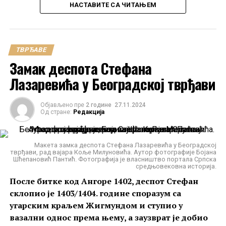
НАСТАВИТЕ СА ЧИТАЊЕМ
Манастир Светог Пантелејмона на Светој Гори. Аутор фотографије
ТВРЂАВЕ
Стефан Брајковић.
Замак деспота Стефана
На тргу у Болвану налазили су се
магацини соли и
Лазаревића у Београдској тврђави
царинарница
, за со која је увожена из Угарске.
Тврђава Болван
Објављено пре
2 године
27.11.2024
Од стране:
Редакција
Тврђава Болван
подигнута је на два врха једног
брда на излазу из
Моравичке клисуре
. На већем
Макета замка деспота Стефана Лазаревића у Београдској
тврђави, рад вајара Коље Милуновића. Аутор фотографије Бојана
врху је била подигнута
бранич кула
, која је имала
Шћепановић Пантић. Фотографија је власништво портала Српска
готово
правилну квадратну основу
.
Зидови
су јој
средњовековна историја.
били
дебљине
око
2,2 метра
.
После битке код Ангоре 1402, деспот Стефан
склопио је 1403/1404. године споразум са
На мањем врху се такође налазила
кула
, која је са
угарским краљем Жигмундом и ступио у
остатком тврђаве највероватније била повезана
вазални однос према њему, а заузврат је добио
бедемом.