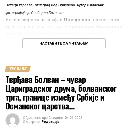
Остаци тврђаве Вишеград код Призрена. Аутор и власник
фотографије је Слободан Ботошки.
Неки извори га називају и
Призренац
, па због тога
треба скренути пажњу да се
Призренац бистрички
не меша са
тврђавом Призренац
која се налази
близу
Новог Брда
.
НАСТАВИТЕ СА ЧИТАЊЕМ
ТВРЂАВЕ
Тврђава Болван – чувар
Цариградског друма, болванског
трга, границе између Србије и
Османског царства…
Објављено пре
2 године
04.01.2025
Од стране:
Редакција