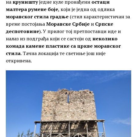
на
круништу
једне куле пронађени
остаци
малтера румене боје
, који је једна од одлика
моравског стила градње
(стил карактеристичан за
време постојања
Моравске Србије
и
Српске
деспотовине
). У прилог тој претпоставци иде и
налаз из подграђа који се састоји од
неколико
комада камене пластике са цркве моравског
стила
. Тачна локација те светиње још није
откривена.