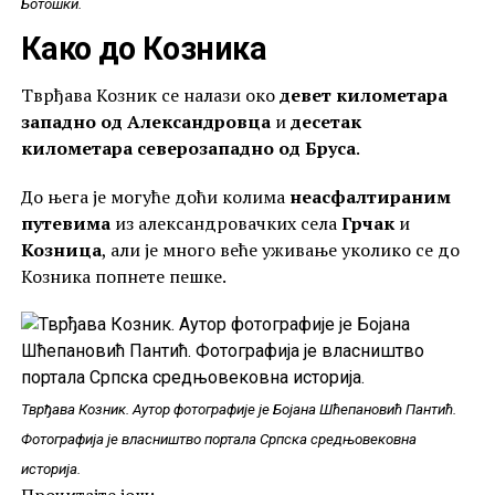
Ботошки.
Како до Козника
Тврђава Козник се налази око
девет километара
западно од Александровца
и
десетак
километара северозападно од Бруса
.
До њега је могуће доћи колима
неасфалтираним
путевима
из александровачких села
Грчак
и
Козница
, али је много веће уживање уколико се до
Козника попнете пешке.
Тврђава Козник. Аутор фотографије је Бојана Шћепановић Пантић.
Фотографија је власништво портала Српска средњовековна
историја.
Прочитајте још: