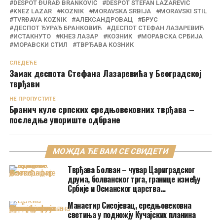
DESPOT ĐURAĐ BRANKOVIĆ
DESPOT STEFAN LAZAREVIĆ
KNEZ LAZAR
KOZNIK
MORAVSKA SRBIJA
MORAVSKI STIL
TVRĐAVA KOZNIK
АЛЕКСАНДРОВАЦ
БРУС
ДЕСПОТ ЂУРАЂ БРАНКОВИЋ
ДЕСПОТ СТЕФАН ЛАЗАРЕВИЋ
ИСТАКНУТО
КНЕЗ ЛАЗАР
КОЗНИК
МОРАВСКА СРБИЈА
МОРАВСКИ СТИЛ
ТВРЂАВА КОЗНИК
СЛЕДЕЋЕ
Замак деспота Стефана Лазаревића у Београдској
тврђави
НЕ ПРОПУСТИТЕ
Бранич куле српских средњовековних тврђава –
последње упориште одбране
МОЖДА ЋЕ ВАМ СЕ СВИДЕТИ
Тврђава Болван – чувар Цариградског
друма, болванског трга, границе између
Србије и Османског царства…
Манастир Сисојевац, средњовековна
светиња у подножју Кучајских планина