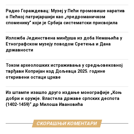
Радио Гораждевац: Музеј у Пећи промовише наратив
о Пећкој патријаршији као „предроманичком
споменику“ који је Србија систематски присвојила
Изложба Јединствена минђуша из доба Немањића у
Етнографском музеју поводом Сретења и Дана
државности
Током археолошких истраживања у средњовековној
тврђави Копријан код Дољевца 2025. године
откривени остаци цркве
Из штампе изашло друго издање монографије „Коњ
добри и оружје. Властела државе српских деспота
(1402-1459)“ др Милоша Ивановића
СКОРАШЊИ КОМЕНТАРИ