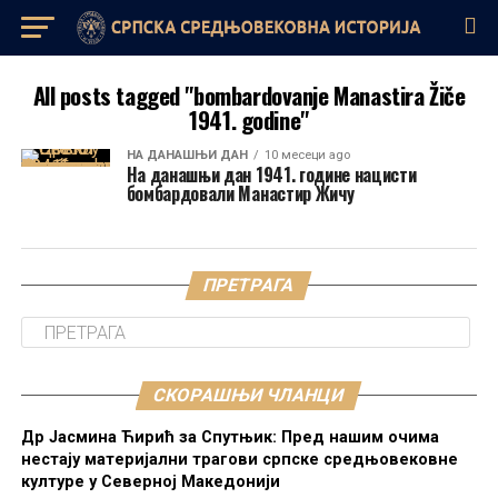
All posts tagged "bombardovanje Manastira Žiče
1941. godine"
НА ДАНАШЊИ ДАН
10 месеци ago
На данашњи дан 1941. године нацисти
бомбардовали Манастир Жичу
ПРЕТРАГА
СКОРАШЊИ ЧЛАНЦИ
Др Јасмина Ћирић за Спутњик: Пред нашим очима
нестају материјални трагови српске средњовековне
културе у Северној Македонији