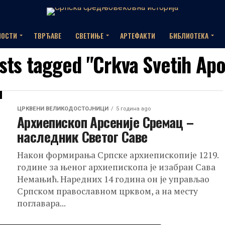
НОСТИ
ТВРЂАВЕ
СВЕТИЊЕ
АРТЕФАКТИ
БИБЛИОТЕКА
osts tagged "Crkva Svetih Apo
ЦРКВЕНИ ВЕЛИКОДОСТОЈНИЦИ
5 година ago
Архиепископ Арсеније Сремац –
наследник Светог Саве
Након формирања Српске архиепископије 1219.
године за њеног архиепископа је изабран Сава
Немањић. Наредних 14 година он је управљао
Српском православном црквом, а на месту
поглавара...