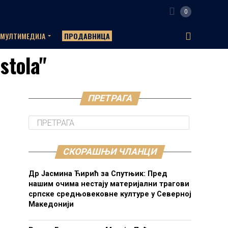
0
МУЛТИМЕДИЈА
ПРОДАВНИЦА
stola"
ПРЕТРАГА
СКОРАШЊИ ЧЛАНЦИ
Др Јасмина Ћирић за Спутњик: Пред
нашим очима нестају материјални трагови
српске средњовековне културе у Северној
Македонији