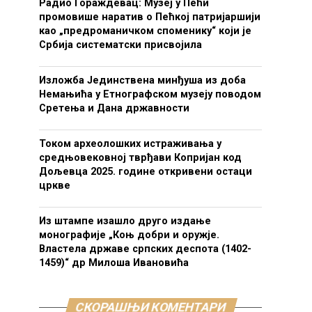
Радио Гораждевац: Музеј у Пећи
промовише наратив о Пећкој патријаршији
као „предроманичком споменику“ који је
Србија систематски присвојила
Изложба Јединствена минђуша из доба
Немањића у Етнографском музеју поводом
Сретења и Дана државности
Током археолошких истраживања у
средњовековној тврђави Копријан код
Дољевца 2025. године откривени остаци
цркве
Из штампе изашло друго издање
монографије „Коњ добри и оружје.
Властела државе српских деспота (1402-
1459)“ др Милоша Ивановића
СКОРАШЊИ КОМЕНТАРИ