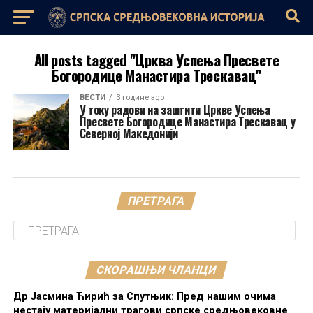
All posts tagged "Црквa Успења Пресвете
Богородице Манастира Трескавац"
ВЕСТИ
3 године ago
У току радови на заштити Цркве Успења
Пресвете Богородице Манастира Трескавац у
Северној Македонији
ПРЕТРАГА
СКОРАШЊИ ЧЛАНЦИ
Др Јасмина Ћирић за Спутњик: Пред нашим очима
нестају материјални трагови српске средњовековне