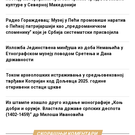
културе у Северној Македонији
Радио Гораждевац: Музеј у Пећи промовише наратив
о Пећкој патријаршији као „предроманичком
споменику“ који је Србија систематски присвојила
Изложба Јединствена минђуша из доба Немањића у
Етнографском музеју поводом Сретења и Дана
државности
Током археолошких истраживања у средњовековној
тврђави Копријан код Дољевца 2025. године
откривени остаци цркве
Из штампе изашло друго издање монографије „Коњ
добри и оружје. Властела државе српских деспота
(1402-1459)“ др Милоша Ивановића
СКОРАШЊИ КОМЕНТАРИ