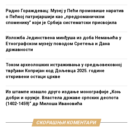
Радио Гораждевац: Музеј у Пећи промовише наратив
о Пећкој патријаршији као „предроманичком
споменику“ који је Србија систематски присвојила
Изложба Јединствена минђуша из доба Немањића у
Етнографском музеју поводом Сретења и Дана
државности
Током археолошких истраживања у средњовековној
тврђави Копријан код Дољевца 2025. године
откривени остаци цркве
Из штампе изашло друго издање монографије „Коњ
добри и оружје. Властела државе српских деспота
(1402-1459)“ др Милоша Ивановића
СКОРАШЊИ КОМЕНТАРИ