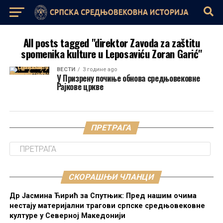
All posts tagged "direktor Zavoda za zaštitu
spomenika kulture u Leposaviću Zoran Garić"
ВЕСТИ
3 године ago
У Призрену почиње обнова средњовековне
Рајкове цркве
ПРЕТРАГА
СКОРАШЊИ ЧЛАНЦИ
Др Јасмина Ћирић за Спутњик: Пред нашим очима
нестају материјални трагови српске средњовековне
културе у Северној Македонији