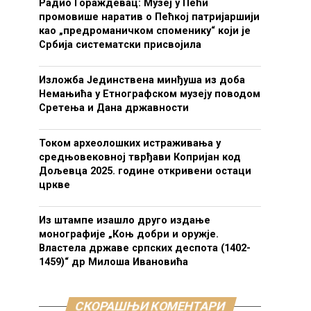
Радио Гораждевац: Музеј у Пећи
промовише наратив о Пећкој патријаршији
као „предроманичком споменику“ који је
Србија систематски присвојила
Изложба Јединствена минђуша из доба
Немањића у Етнографском музеју поводом
Сретења и Дана државности
Током археолошких истраживања у
средњовековној тврђави Копријан код
Дољевца 2025. године откривени остаци
цркве
Из штампе изашло друго издање
монографије „Коњ добри и оружје.
Властела државе српских деспота (1402-
1459)“ др Милоша Ивановића
СКОРАШЊИ КОМЕНТАРИ