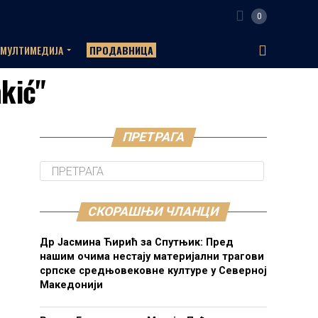
0
МУЛТИМЕДИЈА
ПРОДАВНИЦА
akić"
ПРЕТРАГА
СКОРАШЊИ ЧЛАНЦИ
Др Јасмина Ћирић за Спутњик: Пред
нашим очима нестају материјални трагови
српске средњовековне културе у Северној
Македонији