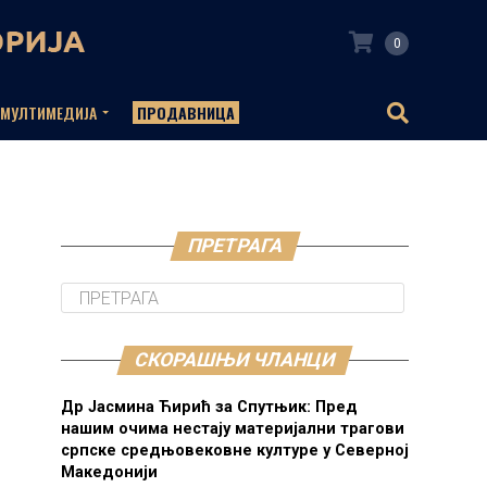
0
МУЛТИМЕДИЈА
ПРОДАВНИЦА
ПРЕТРАГА
СКОРАШЊИ ЧЛАНЦИ
Др Јасмина Ћирић за Спутњик: Пред
нашим очима нестају материјални трагови
српске средњовековне културе у Северној
Македонији