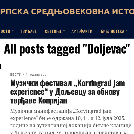
НОСТИ
ТВРЂАВЕ
СВЕТИЊЕ
АРТЕФАКТИ
БИБЛИОТЕКА
All posts tagged "Doljevac"
ВЕСТИ
1 година ago
Музички фестивал „Korvingrad jam
experience“ у Дољевцу за обнову
тврђаве Копријан
Музичка манифестација „Korvingrad jam
experience“ биће одржана 10, 11. и 12. јула 2025.
године на аутентичној локацији бивше кланице
у Дољевцу, са циљем прикупљања средстава за...