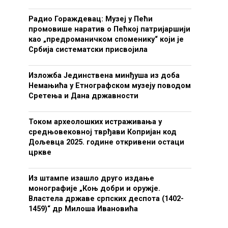
Радио Гораждевац: Музеј у Пећи
промовише наратив о Пећкој патријаршији
као „предроманичком споменику“ који је
Србија систематски присвојила
Изложба Јединствена минђуша из доба
Немањића у Етнографском музеју поводом
Сретења и Дана државности
Током археолошких истраживања у
средњовековној тврђави Копријан код
Дољевца 2025. године откривени остаци
цркве
Из штампе изашло друго издање
монографије „Коњ добри и оружје.
Властела државе српских деспота (1402-
1459)“ др Милоша Ивановића