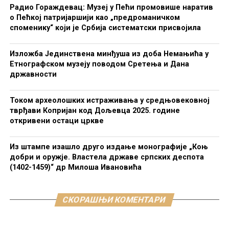
Радио Гораждевац: Музеј у Пећи промовише наратив
о Пећкој патријаршији као „предроманичком
споменику“ који је Србија систематски присвојила
Изложба Јединствена минђуша из доба Немањића у
Етнографском музеју поводом Сретења и Дана
државности
Током археолошких истраживања у средњовековној
тврђави Копријан код Дољевца 2025. године
откривени остаци цркве
Из штампе изашло друго издање монографије „Коњ
добри и оружје. Властела државе српских деспота
(1402-1459)“ др Милоша Ивановића
СКОРАШЊИ КОМЕНТАРИ