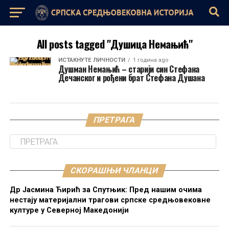
All posts tagged "Душица Немањић"
ИСТАКНУТЕ ЛИЧНОСТИ
1 година ago
Душман Немањић – старији син Стефана
Дечанског и рођени брат Стефана Душана
ПРЕТРАГА
СКОРАШЊИ ЧЛАНЦИ
Др Јасмина Ћирић за Спутњик: Пред нашим очима
нестају материјални трагови српске средњовековне
културе у Северној Македонији