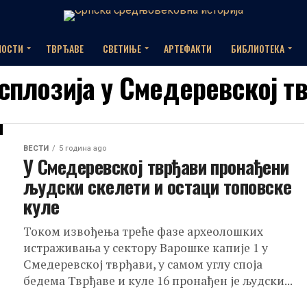
НОСТИ
ТВРЂАВЕ
СВЕТИЊЕ
АРТЕФАКТИ
БИБЛИОТЕКА
ксплозија у Смедеревској т
ВЕСТИ
5 година ago
У Смедеревској тврђави пронађени
људски скелети и остаци топовске
куле
Током извођења треће фазе археолошких
истраживања у сектору Варошке капије 1 у
Смедеревској тврђави, у самом углу споја
бедема Тврђаве и куле 16 пронађен је људски...