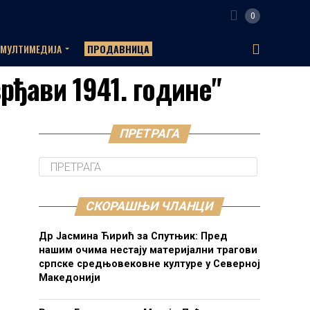
0
МУЛТИМЕДИЈА
ПРОДАВНИЦА
врђави 1941. године"
ПРЕТРАГА
СКОРАШЊИ ЧЛАНЦИ
Др Јасмина Ћирић за Спутњик: Пред
нашим очима нестају материјални трагови
српске средњовековне културе у Северној
Македонији