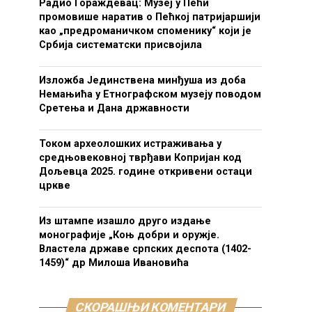
Радио Гораждевац: Музеј у Пећи
промовише наратив о Пећкој патријаршији
као „предроманичком споменику“ који је
Србија систематски присвојила
Изложба Јединствена минђуша из доба
Немањића у Етнографском музеју поводом
Сретења и Дана државности
Током археолошких истраживања у
средњовековној тврђави Копријан код
Дољевца 2025. године откривени остаци
цркве
Из штампе изашло друго издање
монографије „Коњ добри и оружје.
Властела државе српских деспота (1402-
1459)“ др Милоша Ивановића
СКОРАШЊИ КОМЕНТАРИ