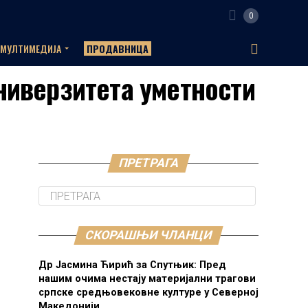
0
МУЛТИМЕДИЈА
ПРОДАВНИЦА
Универзитета уметности
ПРЕТРАГА
СКОРАШЊИ ЧЛАНЦИ
Др Јасмина Ћирић за Спутњик: Пред
нашим очима нестају материјални трагови
српске средњовековне културе у Северној
Македонији