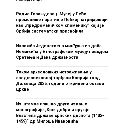
Радио Гораждевац: Музеј у Пећи
промовише наратив о Пећкој патријаршији
као „предроманичком споменику“ који је
Србија систематски присвојила
Изложба Јединствена минђуша из доба
Немањића у Етнографском музеју поводом
Сретења и Дана државности
Током археолошких истраживања у
средњовековној тврђави Копријан код
Дољевца 2025. године откривени остаци
цркве
Из штампе изашло друго издање
монографије „Коњ добри и оружје.
Властела државе српских деспота (1402-
1459)“ др Милоша Ивановића