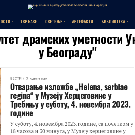
НОСТИ
ТВРЂАВЕ
СВЕТИЊЕ
АРТЕФАКТИ
БИБЛИОТЕКА
ултет драмских уметности 
у Београду"
ВЕСТИ
3 године ago
Отварање изложбе „Helena, serbiae
regina“ у Музеју Херцеговине у
Требињу у суботу, 4. новембра 2023.
године
У суботу, 4. новембра 2023. године, са почетком у
18 часова и 30 минута, у Музеју херцеговине у