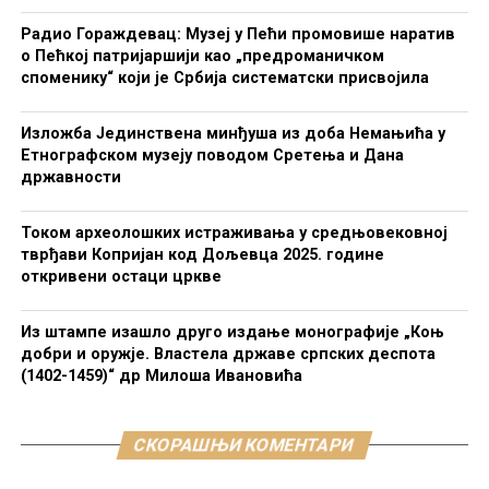
Радио Гораждевац: Музеј у Пећи промовише наратив
о Пећкој патријаршији као „предроманичком
споменику“ који је Србија систематски присвојила
Изложба Јединствена минђуша из доба Немањића у
Етнографском музеју поводом Сретења и Дана
државности
Током археолошких истраживања у средњовековној
тврђави Копријан код Дољевца 2025. године
откривени остаци цркве
Из штампе изашло друго издање монографије „Коњ
добри и оружје. Властела државе српских деспота
(1402-1459)“ др Милоша Ивановића
СКОРАШЊИ КОМЕНТАРИ