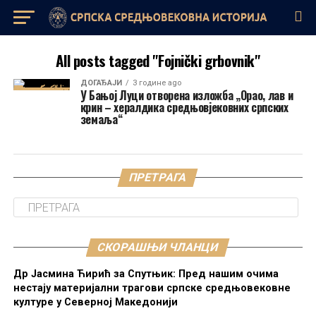
All posts tagged "Fojnički grbovnik"
ДОГАЂАЈИ
3 године ago
У Бањој Луци отворена изложба „Орао, лав и
крин – хералдика средњовјековних српских
земаља“
ПРЕТРАГА
СКОРАШЊИ ЧЛАНЦИ
Др Јасмина Ћирић за Спутњик: Пред нашим очима
нестају материјални трагови српске средњовековне
културе у Северној Македонији