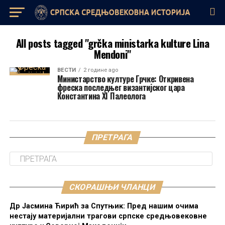
All posts tagged "grčka ministarka kulture Lina
Mendoni"
ВЕСТИ
2 године ago
Министарство културе Грчке: Откривена
фреска последњег византијског цара
Константина XI Палеолога
ПРЕТРАГА
СКОРАШЊИ ЧЛАНЦИ
Др Јасмина Ћирић за Спутњик: Пред нашим очима
нестају материјални трагови српске средњовековне