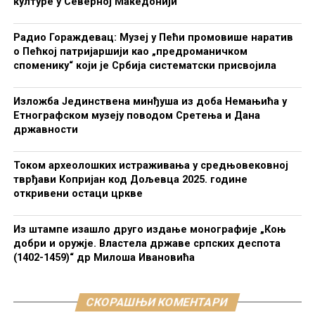
културе у Северној Македонији
Радио Гораждевац: Музеј у Пећи промовише наратив
о Пећкој патријаршији као „предроманичком
споменику“ који је Србија систематски присвојила
Изложба Јединствена минђуша из доба Немањића у
Етнографском музеју поводом Сретења и Дана
државности
Током археолошких истраживања у средњовековној
тврђави Копријан код Дољевца 2025. године
откривени остаци цркве
Из штампе изашло друго издање монографије „Коњ
добри и оружје. Властела државе српских деспота
(1402-1459)“ др Милоша Ивановића
СКОРАШЊИ КОМЕНТАРИ