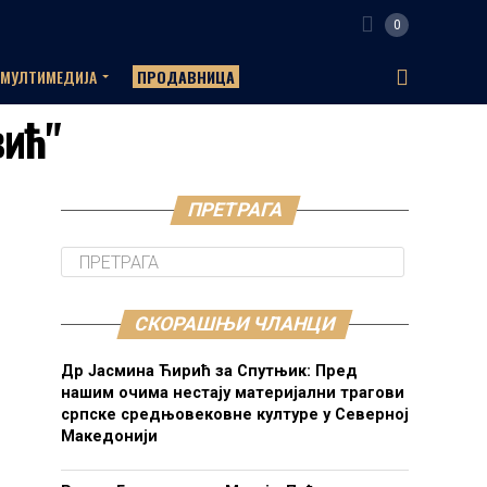
0
МУЛТИМЕДИЈА
ПРОДАВНИЦА
вић"
ПРЕТРАГА
СКОРАШЊИ ЧЛАНЦИ
Др Јасмина Ћирић за Спутњик: Пред
нашим очима нестају материјални трагови
српске средњовековне културе у Северној
Македонији