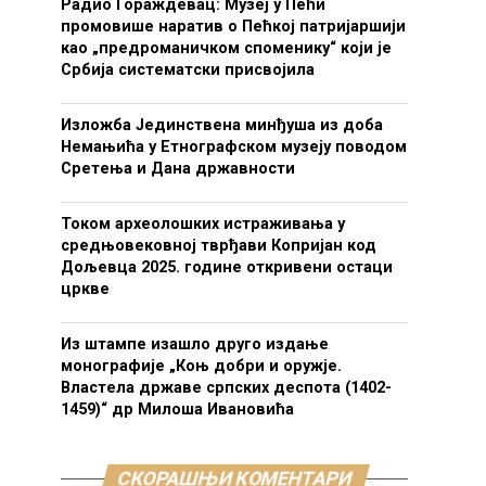
Радио Гораждевац: Музеј у Пећи
промовише наратив о Пећкој патријаршији
као „предроманичком споменику“ који је
Србија систематски присвојила
Изложба Јединствена минђуша из доба
Немањића у Етнографском музеју поводом
Сретења и Дана државности
Током археолошких истраживања у
средњовековној тврђави Копријан код
Дољевца 2025. године откривени остаци
цркве
Из штампе изашло друго издање
монографије „Коњ добри и оружје.
Властела државе српских деспота (1402-
1459)“ др Милоша Ивановића
СКОРАШЊИ КОМЕНТАРИ