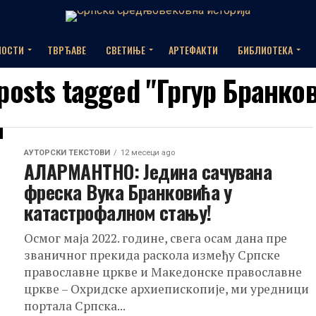
НОСТИ
ТВРЂАВЕ
СВЕТИЊЕ
АРТЕФАКТИ
БИБЛИОТЕКА
 posts tagged "Гргур Бранко
AУТОРСКИ ТЕКСТОВИ
12 месеци ago
АЛАРМАНТНО: Једина сачувана
фреска Вука Бранковића у
катастрофалном стању!
Осмог маја 2022. године, свега осам дана пре
званичног прекида раскола између Српске
православне цркве и Македонске православне
цркве – Охридске архиепископије, ми уредници
портала Српска...