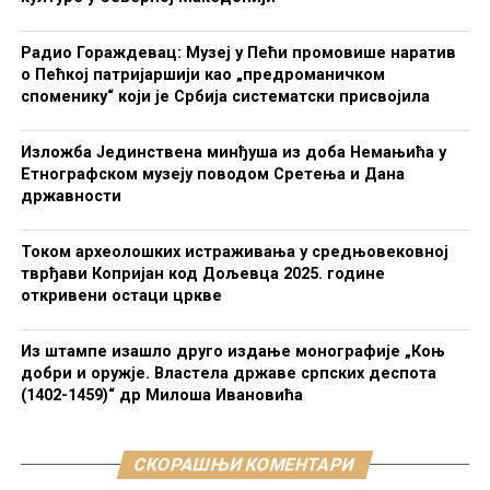
Радио Гораждевац: Музеј у Пећи промовише наратив
о Пећкој патријаршији као „предроманичком
споменику“ који је Србија систематски присвојила
Изложба Јединствена минђуша из доба Немањића у
Етнографском музеју поводом Сретења и Дана
државности
Током археолошких истраживања у средњовековној
тврђави Копријан код Дољевца 2025. године
откривени остаци цркве
Из штампе изашло друго издање монографије „Коњ
добри и оружје. Властела државе српских деспота
(1402-1459)“ др Милоша Ивановића
СКОРАШЊИ КОМЕНТАРИ