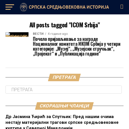
All posts tagged "ICOM Srbija"
ВЕСТИ
4 године ago
Почело пријављивање за награде
Националног комитета ИКОМ Србија у четири
категорије: „Музеј“, „Музејски стручњак“,
„Пројекат“ и „Публикација године“
ПРЕТРАГА
СКОРАШЊИ ЧЛАНЦИ
Др Јасмина Ћирић за Спутњик: Пред нашим очима
нестају материјални трагови српске средњовековне
културе у Северној Македонији