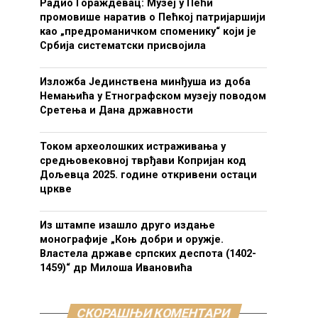
Радио Гораждевац: Музеј у Пећи
промовише наратив о Пећкој патријаршији
као „предроманичком споменику“ који је
Србија систематски присвојила
Изложба Јединствена минђуша из доба
Немањића у Етнографском музеју поводом
Сретења и Дана државности
Током археолошких истраживања у
средњовековној тврђави Копријан код
Дољевца 2025. године откривени остаци
цркве
Из штампе изашло друго издање
монографије „Коњ добри и оружје.
Властела државе српских деспота (1402-
1459)“ др Милоша Ивановића
СКОРАШЊИ КОМЕНТАРИ