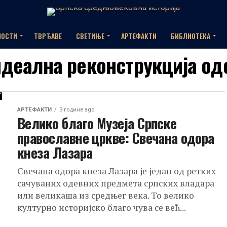
НОСТИ
ТВРЂАВЕ
СВЕТИЊЕ
АРТЕФАКТИ
БИБЛИОТЕКА
"идеална реконструкција о
АРТЕФАКТИ
3 године ago
Велико благо Музеја Српске
православне цркве: Свечана одора
кнеза Лазара
Свечана одора кнеза Лазара је један од ретких
сачуваних одевних предмета српских владара
или великаша из средњег века. То велико
културно историјско благо чува се већ...