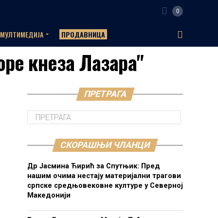
0
МУЛТИМЕДИЈА
ПРОДАВНИЦА
доре кнеза Лазара"
ПРЕТРАГА
СКОРАШЊИ ЧЛАНЦИ
Др Јасмина Ћирић за Спутњик: Пред
нашим очима нестају материјални трагови
српске средњовековне културе у Северној
Македонији