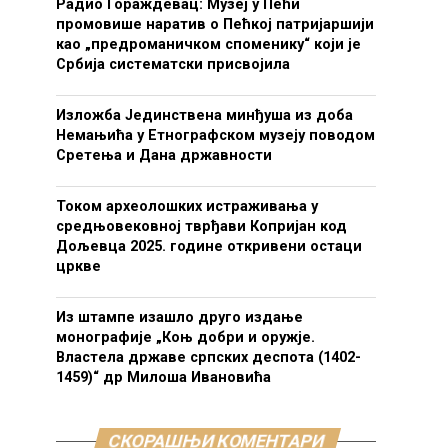
Радио Гораждевац: Музеј у Пећи
промовише наратив о Пећкој патријаршији
као „предроманичком споменику“ који је
Србија систематски присвојила
Изложба Јединствена минђуша из доба
Немањића у Етнографском музеју поводом
Сретења и Дана државности
Током археолошких истраживања у
средњовековној тврђави Копријан код
Дољевца 2025. године откривени остаци
цркве
Из штампе изашло друго издање
монографије „Коњ добри и оружје.
Властела државе српских деспота (1402-
1459)“ др Милоша Ивановића
СКОРАШЊИ КОМЕНТАРИ