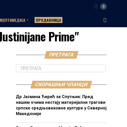
0
МУЛТИМЕДИЈА
ПРОДАВНИЦА
Justinijane Prime"
ПРЕТРАГА
СКОРАШЊИ ЧЛАНЦИ
Др Јасмина Ћирић за Спутњик: Пред
нашим очима нестају материјални трагови
српске средњовековне културе у Северној
Македонији