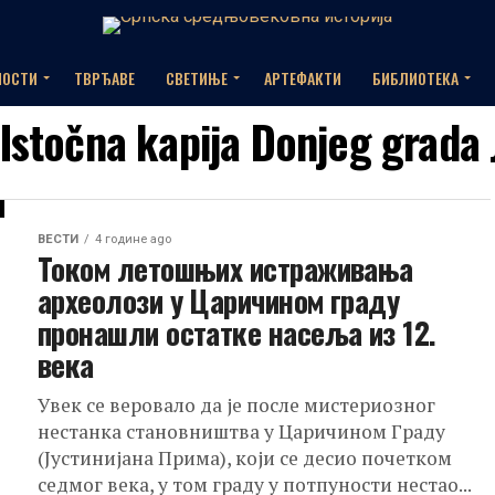
НОСТИ
ТВРЂАВЕ
СВЕТИЊЕ
АРТЕФАКТИ
БИБЛИОТЕКА
"Istočna kapija Donjeg grada 
ВЕСТИ
4 године ago
Током летошњих истраживања
археолози у Царичином граду
пронашли остатке насеља из 12.
века
Увек се веровало да је после мистериозног
нестанка становништва у Царичином Граду
(Јустинијана Прима), који се десио почетком
седмог века, у том граду у потпуности нестао...