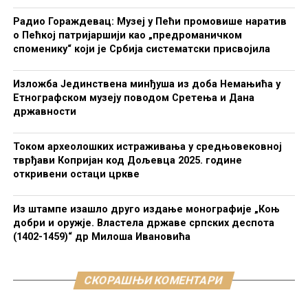
Радио Гораждевац: Музеј у Пећи промовише наратив
о Пећкој патријаршији као „предроманичком
споменику“ који је Србија систематски присвојила
Изложба Јединствена минђуша из доба Немањића у
Етнографском музеју поводом Сретења и Дана
државности
Током археолошких истраживања у средњовековној
тврђави Копријан код Дољевца 2025. године
откривени остаци цркве
Из штампе изашло друго издање монографије „Коњ
добри и оружје. Властела државе српских деспота
(1402-1459)“ др Милоша Ивановића
СКОРАШЊИ КОМЕНТАРИ