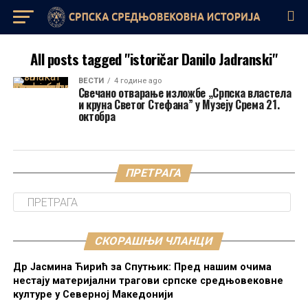
All posts tagged "istoričar Danilo Jadranski"
ВЕСТИ
4 године ago
Свечано отварање изложбе „Српска властела
и круна Светог Стефана” у Музеју Срема 21.
октобра
ПРЕТРАГА
СКОРАШЊИ ЧЛАНЦИ
Др Јасмина Ћирић за Спутњик: Пред нашим очима
нестају материјални трагови српске средњовековне
културе у Северној Македонији