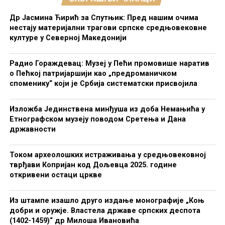
Др Јасмина Ћирић за Спутњик: Пред нашим очима
нестају материјални трагови српске средњовековне
културе у Северној Македонији
Радио Гораждевац: Музеј у Пећи промовише наратив
о Пећкој патријаршији као „предроманичком
споменику“ који је Србија систематски присвојила
Изложба Јединствена минђуша из доба Немањића у
Етнографском музеју поводом Сретења и Дана
државности
Током археолошких истраживања у средњовековној
тврђави Копријан код Дољевца 2025. године
откривени остаци цркве
Из штампе изашло друго издање монографије „Коњ
добри и оружје. Властела државе српских деспота
(1402-1459)“ др Милоша Ивановића