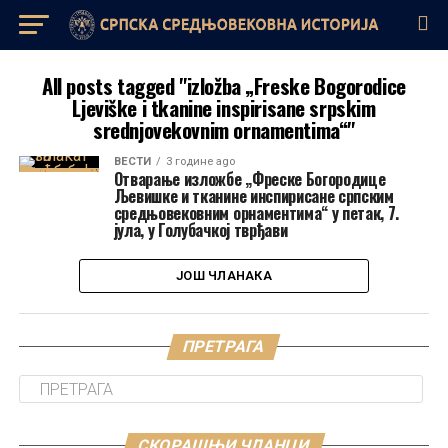
All posts tagged "izložba „Freske Bogorodice
Ljeviške i tkanine inspirisane srpskim
srednjovekovnim ornamentima“"
ВЕСТИ
3 године ago
Отварање изложбе „Фреске Богородице
Љевишке и тканине инспирисане српским
средњовековним орнаментима“ у петак, 7.
јула, у Голубачкој тврђави
ЈОШ ЧЛАНАКА
ПРЕТРАГА
СКОРАШЊИ ЧЛАНЦИ