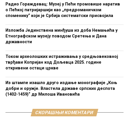
Радио Гораждевац: Музеј у Пећи промовише наратив
о Пећкој патријаршији као „предроманичком
споменику“ који је Србија систематски присвојила
Изложба Јединствена минђуша из доба Немањића у
Етнографском музеју поводом Сретења и Дана
државности
Током археолошких истраживања у средњовековној
тврђави Копријан код Дољевца 2025. године
откривени остаци цркве
Из штампе изашло друго издање монографије „Коњ
добри и оружје. Властела државе српских деспота
(1402-1459)“ др Милоша Ивановића
СКОРАШЊИ КОМЕНТАРИ