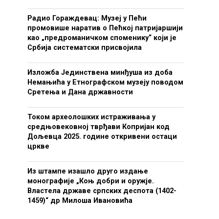
Радио Гораждевац: Музеј у Пећи
промовише наратив о Пећкој патријаршији
као „предроманичком споменику“ који је
Србија систематски присвојила
Изложба Јединствена минђуша из доба
Немањића у Етнографском музеју поводом
Сретења и Дана државности
Током археолошких истраживања у
средњовековној тврђави Копријан код
Дољевца 2025. године откривени остаци
цркве
Из штампе изашло друго издање
монографије „Коњ добри и оружје.
Властела државе српских деспота (1402-
1459)“ др Милоша Ивановића