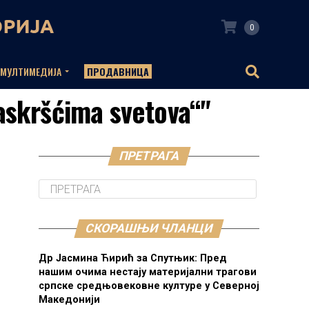
0
МУЛТИМЕДИЈА
ПРОДАВНИЦА
raskršćima svetova“"
ПРЕТРАГА
СКОРАШЊИ ЧЛАНЦИ
Др Јасмина Ћирић за Спутњик: Пред
нашим очима нестају материјални трагови
српске средњовековне културе у Северној
Македонији