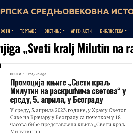
НОСТИ
ТВРЂАВЕ
СВЕТИЊЕ
АРТЕФАКТИ
БИБЛИОТЕКА
njiga „Sveti kralj Milutin na 
ВЕСТИ
3 године ago
Промоција књиге „Свети краљ
Милутин на раскршћима светова“ у
среду, 5. априла, у Београду
У среду, 5. априла 2023. године, у Храму Светог
Саве на Врачару у Београду са почетком у 18
часова биће представљена књига „Свети краљ
Милутин на...