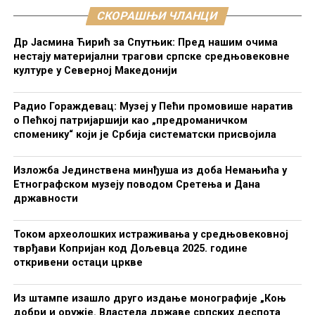
СКОРАШЊИ ЧЛАНЦИ
Др Јасмина Ћирић за Спутњик: Пред нашим очима
нестају материјални трагови српске средњовековне
културе у Северној Македонији
Радио Гораждевац: Музеј у Пећи промовише наратив
о Пећкој патријаршији као „предроманичком
споменику“ који је Србија систематски присвојила
Изложба Јединствена минђуша из доба Немањића у
Етнографском музеју поводом Сретења и Дана
државности
Током археолошких истраживања у средњовековној
тврђави Копријан код Дољевца 2025. године
откривени остаци цркве
Из штампе изашло друго издање монографије „Коњ
добри и оружје. Властела државе српских деспота