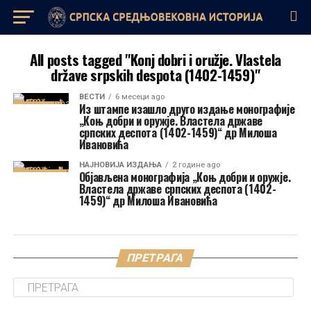
All posts tagged "Konj dobri i oružje. Vlastela
države srpskih despota (1402-1459)"
ВЕСТИ
6 месеци ago
Из штампе изашло друго издање монографије
„Коњ добри и оружје. Властела државе
српских деспота (1402-1459)“ др Милоша
Ивановића
НАЈНОВИЈА ИЗДАЊА
2 године ago
Објављена монографија „Коњ добри и оружје.
Властела државе српских деспота (1402-
1459)“ др Милоша Ивановића
ПРЕТРАГА