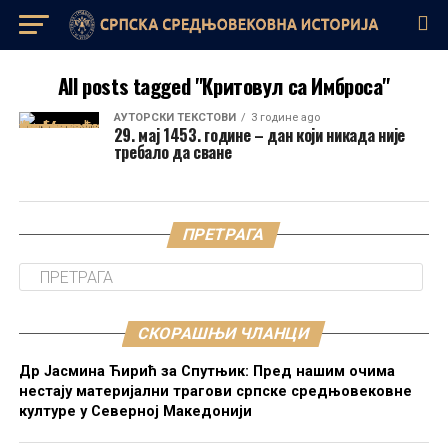
All posts tagged "Критовул са Имброса"
AУТОРСКИ ТЕКСТОВИ
3 године ago
29. мај 1453. године – дан који никада није
требало да сване
ПРЕТРАГА
СКОРАШЊИ ЧЛАНЦИ
Др Јасмина Ћирић за Спутњик: Пред нашим очима
нестају материјални трагови српске средњовековне
културе у Северној Македонији