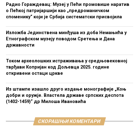
Радио Гораждевац: Музеј у Пећи промовише наратив
о Пећкој патријаршији као „предроманичком
споменику“ који је Србија систематски присвојила
Изложба Јединствена минђуша из доба Немањића у
Етнографском музеју поводом Сретења и Дана
државности
Током археолошких истраживања у средњовековној
тврђави Копријан код Дољевца 2025. године
откривени остаци цркве
Из штампе изашло друго издање монографије „Коњ
добри и оружје. Властела државе српских деспота
(1402-1459)“ др Милоша Ивановића
СКОРАШЊИ КОМЕНТАРИ