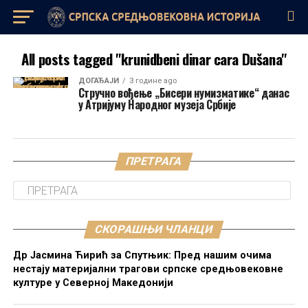
All posts tagged "krunidbeni dinar cara Dušana"
ДОГАЂАЈИ
3 године ago
Стручно вођење „Бисери нумизматике“ данас
у Атријуму Народног музеја Србије
ПРЕТРАГА
СКОРАШЊИ ЧЛАНЦИ
Др Јасмина Ћирић за Спутњик: Пред нашим очима
нестају материјални трагови српске средњовековне
културе у Северној Македонији