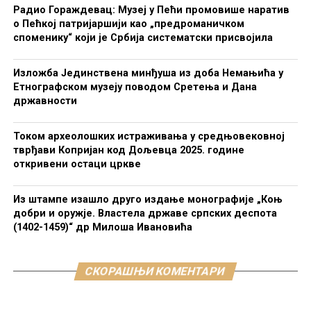
Радио Гораждевац: Музеј у Пећи промовише наратив
о Пећкој патријаршији као „предроманичком
споменику“ који је Србија систематски присвојила
Изложба Јединствена минђуша из доба Немањића у
Етнографском музеју поводом Сретења и Дана
државности
Током археолошких истраживања у средњовековној
тврђави Копријан код Дољевца 2025. године
откривени остаци цркве
Из штампе изашло друго издање монографије „Коњ
добри и оружје. Властела државе српских деспота
(1402-1459)“ др Милоша Ивановића
СКОРАШЊИ КОМЕНТАРИ