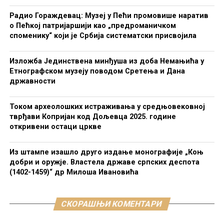
Радио Гораждевац: Музеј у Пећи промовише наратив
о Пећкој патријаршији као „предроманичком
споменику“ који је Србија систематски присвојила
Изложба Јединствена минђуша из доба Немањића у
Етнографском музеју поводом Сретења и Дана
државности
Током археолошких истраживања у средњовековној
тврђави Копријан код Дољевца 2025. године
откривени остаци цркве
Из штампе изашло друго издање монографије „Коњ
добри и оружје. Властела државе српских деспота
(1402-1459)“ др Милоша Ивановића
СКОРАШЊИ КОМЕНТАРИ