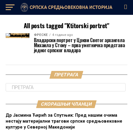
All posts tagged "Ktitorski portret"
ФРЕСКЕ
4 године ago
Владарски портрет у Цркви Светог архангела
Михаила у Стону – прва уметничка представа
једног српског владара
ПРЕТРАГА
СКОРАШЊИ ЧЛАНЦИ
Др Јасмина Ћирић за Спутњик: Пред нашим очима
нестају материјални трагови српске средњовековне
културе у Северној Македонији