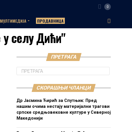
0
МУЛТИМЕДИЈА
ПРОДАВНИЦА
 у селу Дићи"
ПРЕТРАГА
СКОРАШЊИ ЧЛАНЦИ
Др Јасмина Ћирић за Спутњик: Пред
нашим очима нестају материјални трагови
српске средњовековне културе у Северној
Македонији