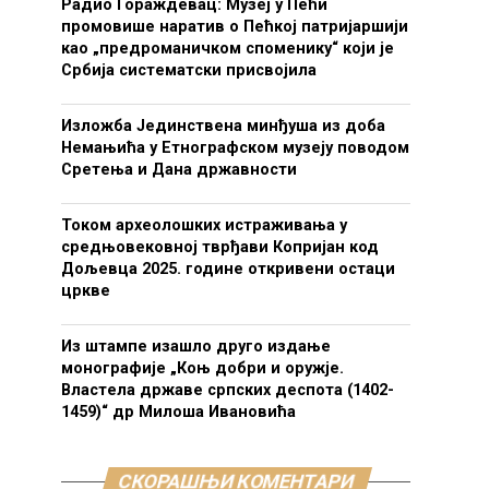
Радио Гораждевац: Музеј у Пећи
промовише наратив о Пећкој патријаршији
као „предроманичком споменику“ који је
Србија систематски присвојила
Изложба Јединствена минђуша из доба
Немањића у Етнографском музеју поводом
Сретења и Дана државности
Током археолошких истраживања у
средњовековној тврђави Копријан код
Дољевца 2025. године откривени остаци
цркве
Из штампе изашло друго издање
монографије „Коњ добри и оружје.
Властела државе српских деспота (1402-
1459)“ др Милоша Ивановића
СКОРАШЊИ КОМЕНТАРИ