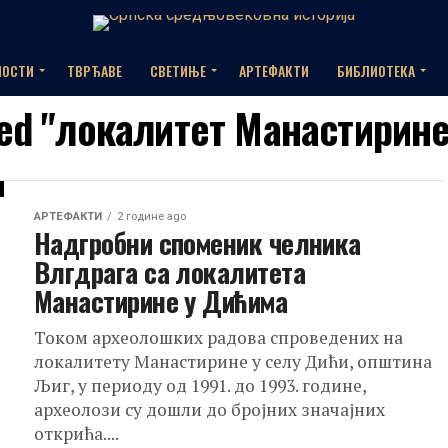
НОСТИ
ТВРЂАВЕ
СВЕТИЊЕ
АРТЕФАКТИ
БИБЛИОТЕКА
gged "локалитет Манастирине
АРТЕФАКТИ
2 године ago
Надгробни споменик челника
Влгдрага са локалитета
Манастирине у Дићима
Током археолошких радова спроведених на
локалитету Манастирине у селу Дићи, општина
Љиг, у периоду од 1991. до 1993. године,
археолози су дошли до бројних значајних
открића....