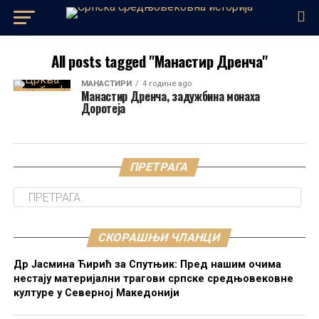
All posts tagged "Манастир Дренча"
МАНАСТИРИ
4 године ago
Манастир Дренча, задужбина монаха
Доротеја
ПРЕТРАГА
СКОРАШЊИ ЧЛАНЦИ
Др Јасмина Ћирић за Спутњик: Пред нашим очима
нестају материјални трагови српске средњовековне
културе у Северној Македонији