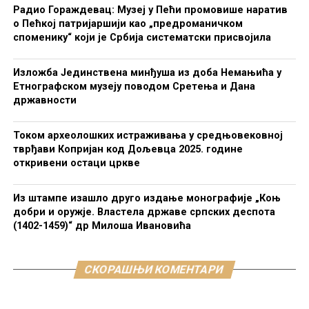
Радио Гораждевац: Музеј у Пећи промовише наратив
о Пећкој патријаршији као „предроманичком
споменику“ који је Србија систематски присвојила
Изложба Јединствена минђуша из доба Немањића у
Етнографском музеју поводом Сретења и Дана
државности
Током археолошких истраживања у средњовековној
тврђави Копријан код Дољевца 2025. године
откривени остаци цркве
Из штампе изашло друго издање монографије „Коњ
добри и оружје. Властела државе српских деспота
(1402-1459)“ др Милоша Ивановића
СКОРАШЊИ КОМЕНТАРИ