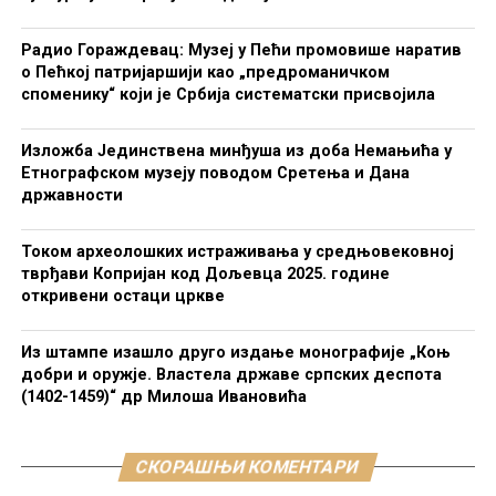
Радио Гораждевац: Музеј у Пећи промовише наратив
о Пећкој патријаршији као „предроманичком
споменику“ који је Србија систематски присвојила
Изложба Јединствена минђуша из доба Немањића у
Етнографском музеју поводом Сретења и Дана
државности
Током археолошких истраживања у средњовековној
тврђави Копријан код Дољевца 2025. године
откривени остаци цркве
Из штампе изашло друго издање монографије „Коњ
добри и оружје. Властела државе српских деспота
(1402-1459)“ др Милоша Ивановића
СКОРАШЊИ КОМЕНТАРИ