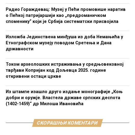
Радио Гораждевац: Музеј у Пећи промовише наратив
о Пећкој патријаршији као „предроманичком
споменику“ који је Србија систематски присвојила
Изложба Јединствена минђуша из доба Немањића у
Етнографском музеју поводом Сретења и Дана
државности
Током археолошких истраживања у средњовековној
тврђави Копријан код Дољевца 2025. године
откривени остаци цркве
Из штампе изашло друго издање монографије „Коњ
добри и оружје. Властела државе српских деспота
(1402-1459)“ др Милоша Ивановића
СКОРАШЊИ КОМЕНТАРИ