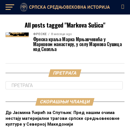
All posts tagged "Markova Sušica"
ФРЕСКЕ
8 месеци ago
Фреска краља Марка Мрњавчевића у
Марковом манастиру, у селу Маркова Сушица
код Скопља
ПРЕТРАГА
СКОРАШЊИ ЧЛАНЦИ
Др Јасмина Ћирић за Спутњик: Пред нашим очима
нестају материјални трагови српске средњовековне
културе у Северној Македонији