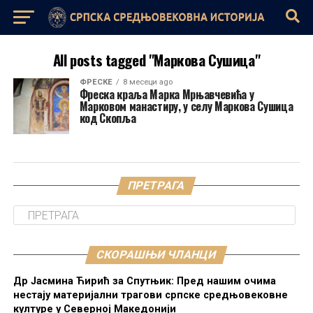
All posts tagged "Маркова Сушица"
ФРЕСКЕ
8 месеци ago
Фреска краља Марка Мрњавчевића у
Марковом манастиру, у селу Маркова Сушица
код Скопља
ПРЕТРАГА
СКОРАШЊИ ЧЛАНЦИ
Др Јасмина Ћирић за Спутњик: Пред нашим очима
нестају материјални трагови српске средњовековне
културе у Северној Македонији