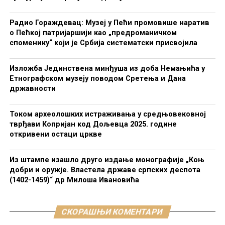
Радио Гораждевац: Музеј у Пећи промовише наратив
о Пећкој патријаршији као „предроманичком
споменику“ који је Србија систематски присвојила
Изложба Јединствена минђуша из доба Немањића у
Етнографском музеју поводом Сретења и Дана
државности
Током археолошких истраживања у средњовековној
тврђави Копријан код Дољевца 2025. године
откривени остаци цркве
Из штампе изашло друго издање монографије „Коњ
добри и оружје. Властела државе српских деспота
(1402-1459)“ др Милоша Ивановића
СКОРАШЊИ КОМЕНТАРИ