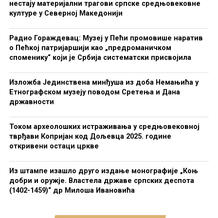
нестају материјални трагови српске средњовековне
културе у Северној Македонији
Радио Гораждевац: Музеј у Пећи промовише наратив
о Пећкој патријаршији као „предроманичком
споменику“ који је Србија систематски присвојила
Изложба Јединствена минђуша из доба Немањића у
Етнографском музеју поводом Сретења и Дана
државности
Током археолошких истраживања у средњовековној
тврђави Копријан код Дољевца 2025. године
откривени остаци цркве
Из штампе изашло друго издање монографије „Коњ
добри и оружје. Властела државе српских деспота
(1402-1459)“ др Милоша Ивановића