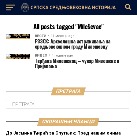
All posts tagged "Mileševac"
ВЕСТИ
11 месеци ago
РЗЗСК: Археолошка истраживања на
средњовековном граду Милешевцу
ВИДЕО
4 године ago
Тврђава Милешевац – чувар Милешеве и
Пријепоља
ПРЕТРАГА
СКОРАШЊИ ЧЛАНЦИ
Др Јасмина Ћирић за Спутњик: Пред нашим очима