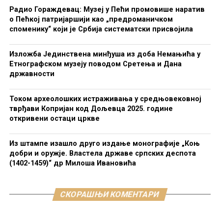
Радио Гораждевац: Музеј у Пећи промовише наратив
о Пећкој патријаршији као „предроманичком
споменику“ који је Србија систематски присвојила
Изложба Јединствена минђуша из доба Немањића у
Етнографском музеју поводом Сретења и Дана
државности
Током археолошких истраживања у средњовековној
тврђави Копријан код Дољевца 2025. године
откривени остаци цркве
Из штампе изашло друго издање монографије „Коњ
добри и оружје. Властела државе српских деспота
(1402-1459)“ др Милоша Ивановића
СКОРАШЊИ КОМЕНТАРИ