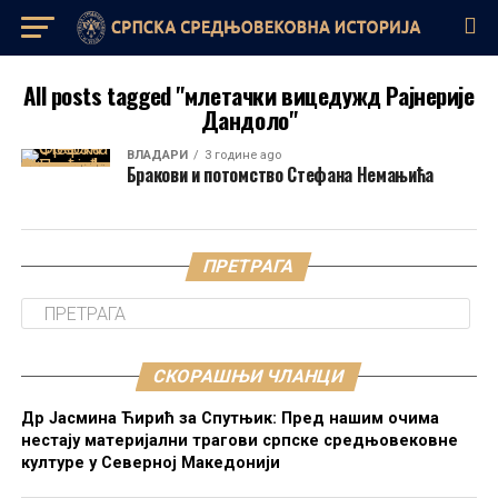
All posts tagged "млетачки вицедужд Рајнерије
Дандоло"
ВЛАДАРИ
3 године ago
Бракови и потомство Стефана Немањића
ПРЕТРАГА
СКОРАШЊИ ЧЛАНЦИ
Др Јасмина Ћирић за Спутњик: Пред нашим очима
нестају материјални трагови српске средњовековне
културе у Северној Македонији