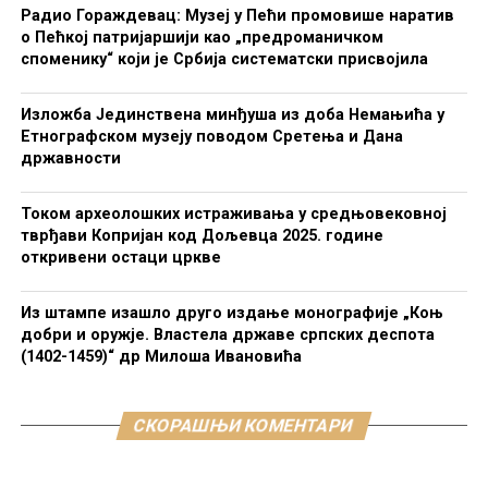
Радио Гораждевац: Музеј у Пећи промовише наратив
о Пећкој патријаршији као „предроманичком
споменику“ који је Србија систематски присвојила
Изложба Јединствена минђуша из доба Немањића у
Етнографском музеју поводом Сретења и Дана
државности
Током археолошких истраживања у средњовековној
тврђави Копријан код Дољевца 2025. године
откривени остаци цркве
Из штампе изашло друго издање монографије „Коњ
добри и оружје. Властела државе српских деспота
(1402-1459)“ др Милоша Ивановића
СКОРАШЊИ КОМЕНТАРИ