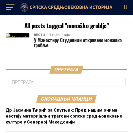
All posts tagged "monaško groblje"
ВЕСТИ
4 године ago
У Манастиру Студеници откривено монашко
гробље
ПРЕТРАГА
СКОРАШЊИ ЧЛАНЦИ
Др Јасмина Ћирић за Спутњик: Пред нашим очима
нестају материјални трагови српске средњовековне
културе у Северној Македонији