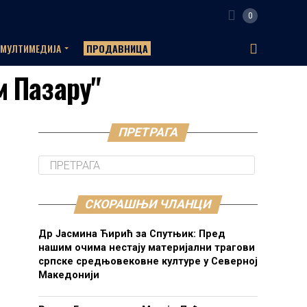
0
МУЛТИМЕДИЈА
ПРОДАВНИЦА
м Пазару"
ПРЕТРАГА
СКОРАШЊИ ЧЛАНЦИ
Др Јасмина Ћирић за Спутњик: Пред
нашим очима нестају материјални трагови
српске средњовековне културе у Северној
Македонији