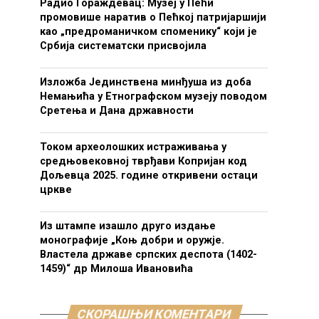
Радио Гораждевац: Музеј у Пећи
промовише наратив о Пећкој патријаршији
као „предроманичком споменику“ који је
Србија систематски присвојила
Изложба Јединствена минђуша из доба
Немањића у Етнографском музеју поводом
Сретења и Дана државности
Током археолошких истраживања у
средњовековној тврђави Копријан код
Дољевца 2025. године откривени остаци
цркве
Из штампе изашло друго издање
монографије „Коњ добри и оружје.
Властела државе српских деспота (1402-
1459)“ др Милоша Ивановића
СКОРАШЊИ КОМЕНТАРИ