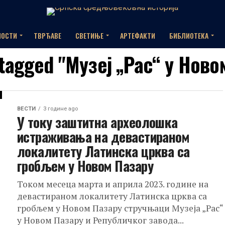
НОСТИ
ТВРЂАВЕ
СВЕТИЊЕ
АРТЕФАКТИ
БИБЛИОТЕКА
s tagged "Музеј „Рас“ у Ново
ВЕСТИ
3 године ago
У току заштитна археолошка
истраживања на девастираном
локалитету Латинска црква са
гробљем у Новом Пазару
Током месеца марта и априла 2023. године на
девастираном локалитету Латинска црква са
гробљем у Новом Пазару стручњаци Музеја „Рас“
у Новом Пазару и Републичког завода...