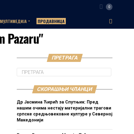
0
МУЛТИМЕДИЈА
ПРОДАВНИЦА
m Pazaru"
ПРЕТРАГА
СКОРАШЊИ ЧЛАНЦИ
Др Јасмина Ћирић за Спутњик: Пред
нашим очима нестају материјални трагови
српске средњовековне културе у Северној
Македонији