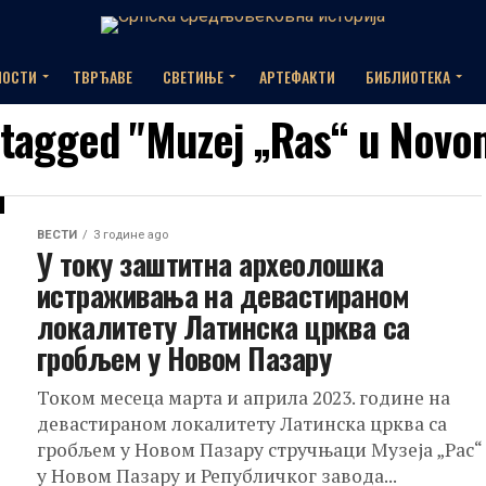
НОСТИ
ТВРЂАВЕ
СВЕТИЊЕ
АРТЕФАКТИ
БИБЛИОТЕКА
s tagged "Muzej „Ras“ u Novo
ВЕСТИ
3 године ago
У току заштитна археолошка
истраживања на девастираном
локалитету Латинска црква са
гробљем у Новом Пазару
Током месеца марта и априла 2023. године на
девастираном локалитету Латинска црква са
гробљем у Новом Пазару стручњаци Музеја „Рас“
у Новом Пазару и Републичког завода...