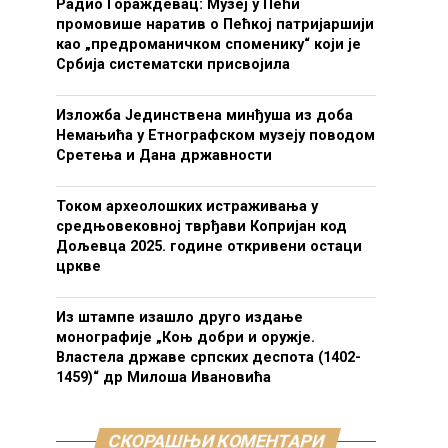
Радио Гораждевац: Музеј у Пећи
промовише наратив о Пећкој патријаршији
као „предроманичком споменику“ који је
Србија систематски присвојила
Изложба Јединствена минђуша из доба
Немањића у Етнографском музеју поводом
Сретења и Дана државности
Током археолошких истраживања у
средњовековној тврђави Копријан код
Дољевца 2025. године откривени остаци
цркве
Из штампе изашло друго издање
монографије „Коњ добри и оружје.
Властела државе српских деспота (1402-
1459)“ др Милоша Ивановића
СКОРАШЊИ КОМЕНТАРИ