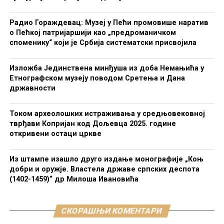
Радио Гораждевац: Музеј у Пећи промовише наратив
о Пећкој патријаршији као „предроманичком
споменику“ који је Србија систематски присвојила
Изложба Јединствена минђуша из доба Немањића у
Етнографском музеју поводом Сретења и Дана
државности
Током археолошких истраживања у средњовековној
тврђави Копријан код Дољевца 2025. године
откривени остаци цркве
Из штампе изашло друго издање монографије „Коњ
добри и оружје. Властела државе српских деспота
(1402-1459)“ др Милоша Ивановића
СКОРАШЊИ КОМЕНТАРИ