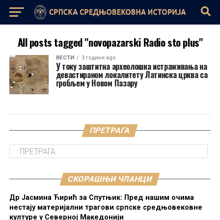
All posts tagged "novopazarski Radio sto plus"
ВЕСТИ
3 године ago
У току заштитна археолошка истраживања на
девастираном локалитету Латинска црква са
гробљем у Новом Пазару
ПРЕТРАГА
СКОРАШЊИ ЧЛАНЦИ
Др Јасмина Ћирић за Спутњик: Пред нашим очима
нестају материјални трагови српске средњовековне
културе у Северној Македонији