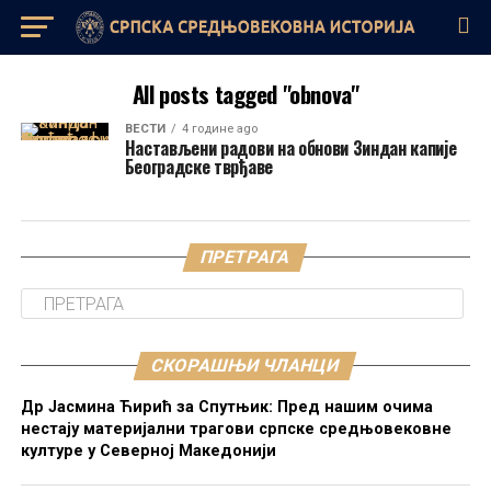
All posts tagged "obnova"
ВЕСТИ
4 године ago
Настављени радови на обнови Зиндан капије
Београдске тврђаве
ПРЕТРАГА
СКОРАШЊИ ЧЛАНЦИ
Др Јасмина Ћирић за Спутњик: Пред нашим очима
нестају материјални трагови српске средњовековне
културе у Северној Македонији