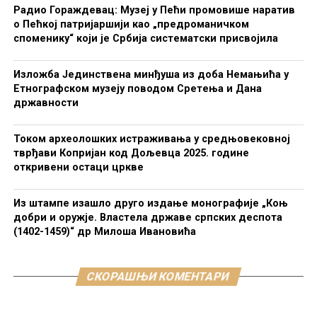
Радио Гораждевац: Музеј у Пећи промовише наратив
о Пећкој патријаршији као „предроманичком
споменику“ који је Србија систематски присвојила
Изложба Јединствена минђуша из доба Немањића у
Етнографском музеју поводом Сретења и Дана
државности
Током археолошких истраживања у средњовековној
тврђави Копријан код Дољевца 2025. године
откривени остаци цркве
Из штампе изашло друго издање монографије „Коњ
добри и оружје. Властела државе српских деспота
(1402-1459)“ др Милоша Ивановића
СКОРАШЊИ КОМЕНТАРИ