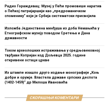
Радио Гораждевац: Музеј у Пећи промовише наратив
о Пећкој патријаршији као „предроманичком
споменику“ који је Србија систематски присвојила
Изложба Јединствена минђуша из доба Немањића у
Етнографском музеју поводом Сретења и Дана
државности
Током археолошких истраживања у средњовековној
тврђави Копријан код Дољевца 2025. године
откривени остаци цркве
Из штампе изашло друго издање монографије „Коњ
добри и оружје. Властела државе српских деспота
(1402-1459)“ др Милоша Ивановића
СКОРАШЊИ КОМЕНТАРИ