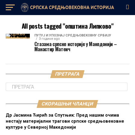
All posts tagged "општина Липково"
ПУТУЈ И УПОЗНАЈ СРЕДЊОВЕКОВНУ СРБИЈУ
3 године ago
Стазама српске историје у Македонији –
Манастир Матеич
ПРЕТРАГА
СКОРАШЊИ ЧЛАНЦИ
Др Јасмина Ћирић за Спутњик: Пред нашим очима
нестају материјални трагови српске средњовековне
културе у Северној Македонији