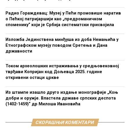
Радио Гораждевац: Музеј у Пећи промовише наратив
о Пећкој патријаршији као „предроманичком
споменику“ који је Србија систематски присвојила
Изложба Јединствена минђуша из доба Немањића у
Етнографском музеју поводом Сретења и Дана
државности
Током археолошких истраживања у средњовековној
тврђави Копријан код Дољевца 2025. године
откривени остаци цркве
Из штампе изашло друго издање монографије „Коњ
добри и оружје. Властела државе српских деспота
(1402-1459)“ др Милоша Ивановића
СКОРАШЊИ КОМЕНТАРИ