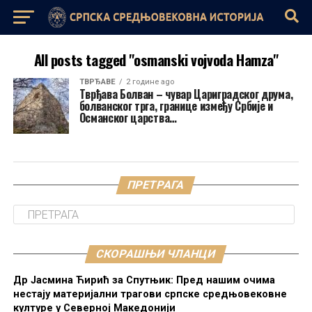
All posts tagged "osmanski vojvoda Hamza"
ТВРЂАВЕ
2 године ago
Тврђава Болван – чувар Цариградског друма,
болванског трга, границе између Србије и
Османског царства…
ПРЕТРАГА
СКОРАШЊИ ЧЛАНЦИ
Др Јасмина Ћирић за Спутњик: Пред нашим очима
нестају материјални трагови српске средњовековне
културе у Северној Македонији