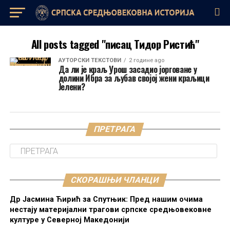
All posts tagged "писац Тидор Ристић"
AУТОРСКИ ТЕКСТОВИ
2 године ago
Да ли је краљ Урош засадио јорговане у
долини Ибра за љубав својој жени краљици
Јелени?
ПРЕТРАГА
СКОРАШЊИ ЧЛАНЦИ
Др Јасмина Ћирић за Спутњик: Пред нашим очима
нестају материјални трагови српске средњовековне
културе у Северној Македонији