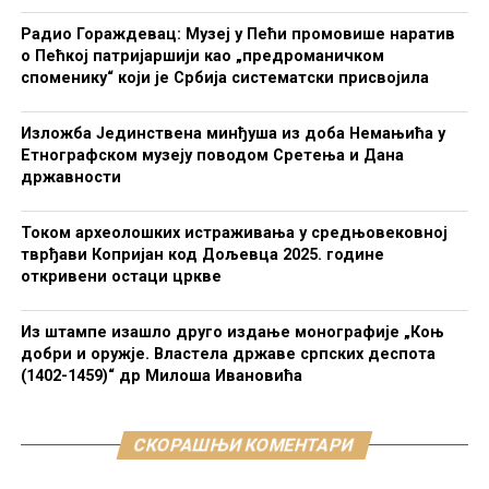
Радио Гораждевац: Музеј у Пећи промовише наратив
о Пећкој патријаршији као „предроманичком
споменику“ који је Србија систематски присвојила
Изложба Јединствена минђуша из доба Немањића у
Етнографском музеју поводом Сретења и Дана
државности
Током археолошких истраживања у средњовековној
тврђави Копријан код Дољевца 2025. године
откривени остаци цркве
Из штампе изашло друго издање монографије „Коњ
добри и оружје. Властела државе српских деспота
(1402-1459)“ др Милоша Ивановића
СКОРАШЊИ КОМЕНТАРИ