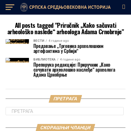
All posts tagged "Priručnik „Kako sačuvati
arheološko nasleđe“ arheologa Adama Crnobrnje"
ВЕСТИ
4 године ago
Предавање „Трговина археолошким
артефактима у Србији“
БИБЛИОТЕКА
4 године ago
Препорука редакције: Приручник „Како
сачувати археолошко наслеђе“ археолога
Адама Црнобрње
ПРЕТРАГА
СКОРАШЊИ ЧЛАНЦИ