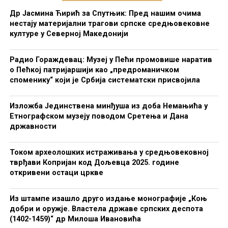
Др Јасмина Ћирић за Спутњик: Пред нашим очима
нестају материјални трагови српске средњовековне
културе у Северној Македонији
Радио Гораждевац: Музеј у Пећи промовише наратив
о Пећкој патријаршији као „предроманичком
споменику“ који је Србија систематски присвојила
Изложба Јединствена минђуша из доба Немањића у
Етнографском музеју поводом Сретења и Дана
државности
Током археолошких истраживања у средњовековној
тврђави Копријан код Дољевца 2025. године
откривени остаци цркве
Из штампе изашло друго издање монографије „Коњ
добри и оружје. Властела државе српских деспота
(1402-1459)“ др Милоша Ивановића