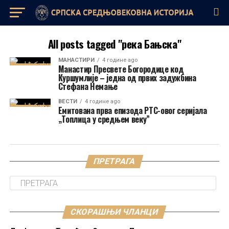
All posts tagged "река Бањска"
МАНАСТИРИ
4 године ago
Манастир Пресвете Богородице код
Куршумлије – једна од првих задужбина
Стефана Немање
ВЕСТИ
4 године ago
Емитована прва епизода РТС-овог серијала
„Топлица у средњем веку”
ПРЕТРАГА
СКОРАШЊИ ЧЛАНЦИ