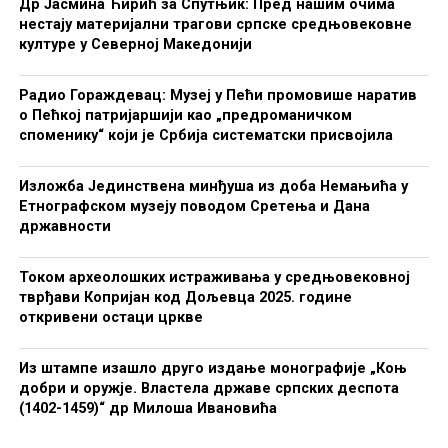
Др Јасмина Ћирић за Спутњик: Пред нашим очима
нестају материјални трагови српске средњовековне
културе у Северној Македонији
Радио Гораждевац: Музеј у Пећи промовише наратив
о Пећкој патријаршији као „предроманичком
споменику“ који је Србија систематски присвојила
Изложба Јединствена минђуша из доба Немањића у
Етнографском музеју поводом Сретења и Дана
државности
Током археолошких истраживања у средњовековној
тврђави Копријан код Дољевца 2025. године
откривени остаци цркве
Из штампе изашло друго издање монографије „Коњ
добри и оружје. Властела државе српских деспота
(1402-1459)“ др Милоша Ивановића