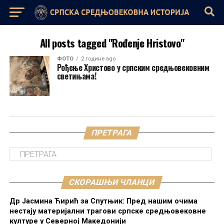
All posts tagged "Rođenje Hristovo"
ФОТО
2 године ago
Рођење Христово у српским средњовековним
светињама!
ПРЕТРАГА
СКОРАШЊИ ЧЛАНЦИ
Др Јасмина Ћирић за Спутњик: Пред нашим очима
нестају материјални трагови српске средњовековне
културе у Северној Македонији